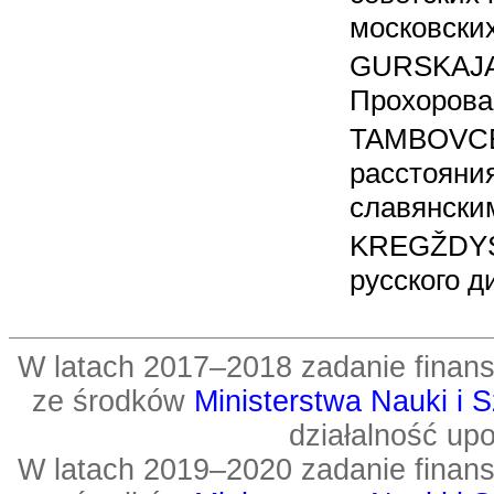
московски
GURSKAJA 
Прохорова 
TAMBOVCEV
расстояни
славянски
KREGŽDYS 
русского д
W latach 2017–2018 zadanie fin
ze środków
Ministerstwa Nauki i 
działalność up
W latach 2019–2020 zadanie fin