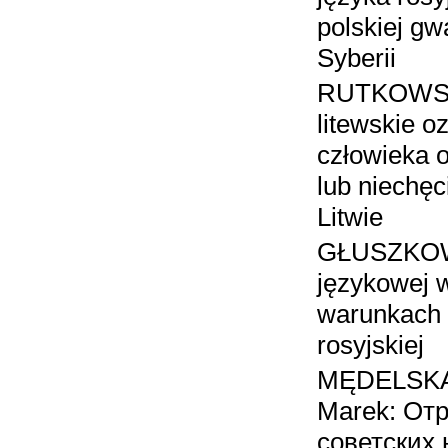
polskiej g
Syberii
RUTKOWSKA
litewskie o
człowieka 
lub niechęc
Litwie
GŁUSZKOWS
językowej 
warunkach 
rosyjskiej
MĘDELSKA 
Marek: От
советских