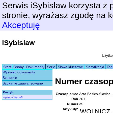
Serwis iSybislaw korzysta z p
stronie, wyrażasz zgodę na k
Akceptuję
iSybislaw
Użytko
Start
Osoby
Dokumenty
Serie
Słowa kluczowe
Klasyfikacja
Tag
Wyświetl dokumenty
Szukanie
Numer czaso
Szukanie zaawansowane
Koszyk
Czasopismo:
Acta Baltico-Slavica
Wyświetl
Wyczyść
Rok
2011
Numer
35
Artykuły:
WOLNICZ-