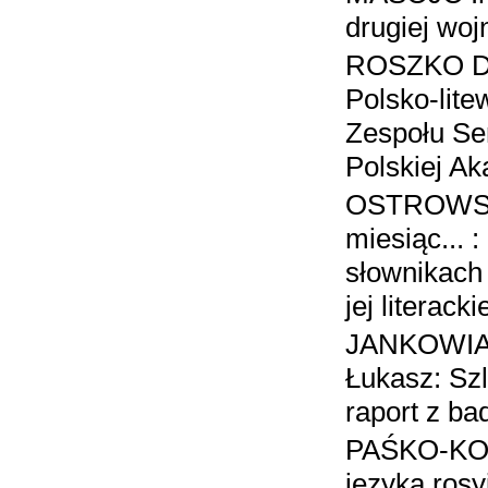
drugiej woj
ROSZKO D
Polsko-lite
Zespołu Sem
Polskiej A
OSTROWSKI
miesiąc... 
słownikach
jej literack
JANKOWIA
Łukasz: Sz
raport z b
PAŚKO-KO
języka rosy