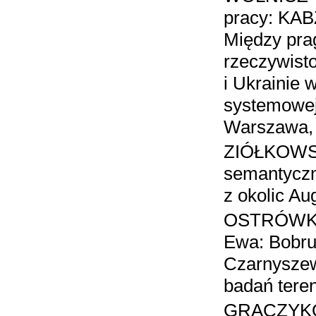
pracy: KA
Między pra
rzeczywisto
i Ukrainie 
systemowej 
Warszawa,
ZIÓŁKOWSK
semantyczn
z okolic Au
OSTRÓWKA
Ewa: Bobru
Czarnyszewi
badań tere
GRACZYKOW