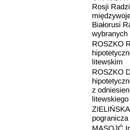
Rosji Radzi
międzywoje
Białorusi R
wybranych 
ROSZKO Ro
hipotetyczn
litewskim
ROSZKO Dan
hipotetyczn
z odniesien
litewskiego
ZIELIŃSKA 
pogranicza
MASOJĆ Ire