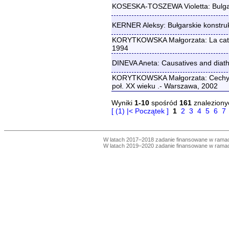
KOSESKA-TOSZEWA Violetta: Bulgar
KERNER Aleksy: Bułgarskie konstru
KORYTKOWSKA Małgorzata: La catégor
1994
DINEVA Aneta: Causatives and diath
KORYTKOWSKA Małgorzata: Cechy skł
poł. XX wieku .- Warszawa, 2002
Wyniki
1-10
spośród
161
znaleziony
[ (1) |< Początek ]
1
2
3
4
5
6
7
W latach 2017–2018 zadanie finansowane w ram
W latach 2019–2020 zadanie finansowane w ram