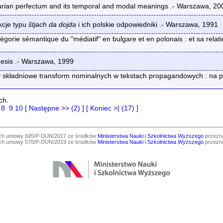
ian perfectum and its temporal and modal meanings .- Warszawa, 20
kcje typu
štjach da dojda
i ich polskie odpowiedniki .- Warszawa, 1991
ie sémantique du "médiatif" en bulgare et en polonais : et sa relatio
esis .- Warszawa, 1999
adniowe transform nominalnych w tekstach propagandowych : na podst
ch.
8
9
10
[ Następne >> (2) ]
[ Koniec >| (17) ]
ach umowy 695/P-DUN/2017 ze środków
Ministerstwa Nauki i Szkolnictwa Wyższego
przezna
ach umowy 570/P-DUN/2019 ze środków
Ministerstwa Nauki i Szkolnictwa Wyższego
przezna