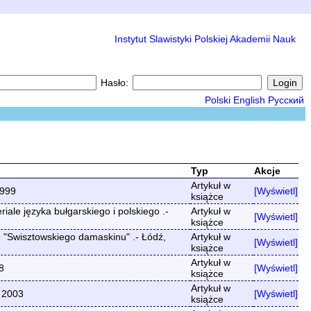
Instytut Slawistyki Polskiej Akademii Nauk
Hasło:
Polski
English
Русский
Typ
Akcje
Artykuł w
1999
[Wyświetl]
książce
ale języka bułgarskiego i polskiego .-
Artykuł w
[Wyświetl]
książce
e "Swisztowskiego damaskinu" .- Łódź,
Artykuł w
[Wyświetl]
książce
Artykuł w
8
[Wyświetl]
książce
Artykuł w
, 2003
[Wyświetl]
książce