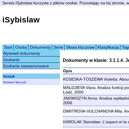
Serwis iSybislaw korzysta z plików cookie. Pozostając na tej stronie,
iSybislaw
Start
Osoby
Dokumenty
Serie
Słowa kluczowe
Klasyfikacja
Tag
Wyświetl dokumenty
Szukanie
Dokumenty w klasie: 3.1.1.4. J
Szukanie zaawansowane
Opis
Koszyk
KOSESKA-TOSZEWA Violetta: About ti
Wyświetl
Wyczyść
MALDJIEVA Viara: Analiza funkcji po
Łódź, 2000
JAKIMISZYN Anna: Analiza wykładnik
2006
DIMITROVA-VULCHANOVA Mila: Are Bul
KAROLAK Stanisław: L'aspect et la 