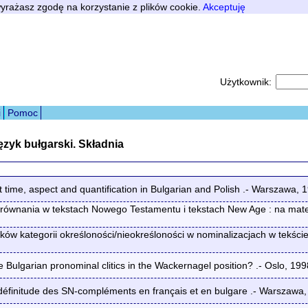
 wyrażasz zgodę na korzystanie z plików cookie.
Akceptuję
Użytkownik:
i
Pomoc
ęzyk bułgarski. Składnia
me, aspect and quantification in Bulgarian and Polish .- Warszawa, 
równania w tekstach Nowego Testamentu i tekstach New Age : na materi
ów kategorii określoności/nieokreśloności w nominalizacjach w tekści
garian pronominal clitics in the Wackernagel position? .- Oslo, 199
définitude des SN-compléments en français et en bulgare .- Warszawa