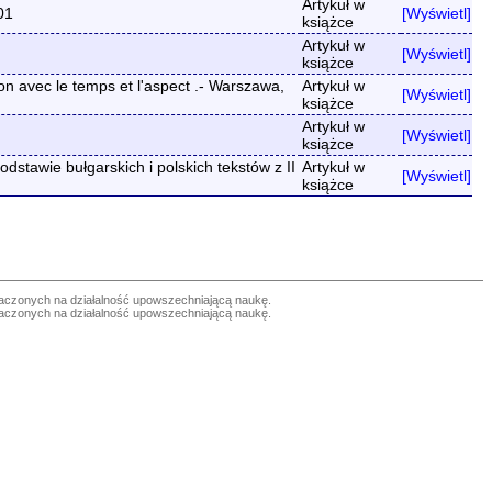
Artykuł w
01
[Wyświetl]
książce
Artykuł w
[Wyświetl]
książce
n avec le temps et l'aspect .- Warszawa,
Artykuł w
[Wyświetl]
książce
Artykuł w
[Wyświetl]
książce
awie bułgarskich i polskich tekstów z II
Artykuł w
[Wyświetl]
książce
czonych na działalność upowszechniającą naukę.
czonych na działalność upowszechniającą naukę.