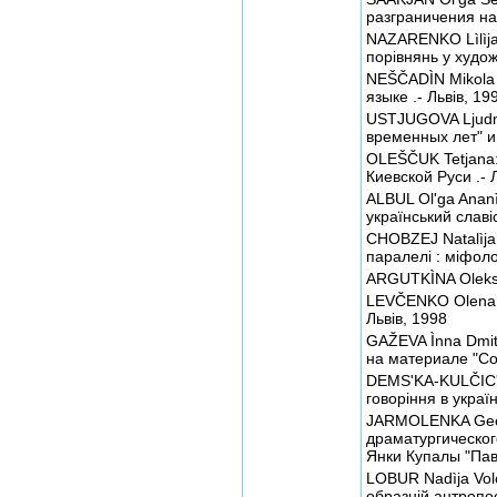
разграничения на 
NAZARENKO Lìlìja 
порівнянь у худож
NEŠČADÌN Mikola 
языке .- Львів, 19
USTJUGOVA Ljudmi
временных лет" и
OLEŠČUK Tetjana:
Киевской Руси .- 
ALBUL Ol'ga Ananì
український славіс
CHOBZEJ Natalìja 
паралелі : міфолог
ARGUTKÌNA Oleks
LEVČENKO Olena P
Львів, 1998
GAŽEVA Ìnna Dmit
на материале "Сор
DEMS'KA-KULČIC'K
говоріння в україн
JARMOLENKA Georg
драматургическог
Янки Купалы "Павл
LOBUR Nadìja Volo
образній антропос