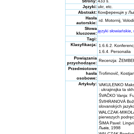
Strony:
433 s.
Języki:
ukr, etc.
Abstrakt:
Конференція у Льво
Hasła
rd. Motornij, Volod
autorskie:
Słowa
języki słowiańskie
,
kluczowe:
Tagi:
Klasyfikacja:
1.6.6.2. Konferenc
1.6.4. Personalia
Powiązania
Recenzja: ŽEMBEROV
przychodzące:
Przedmiotowe
hasła
Trofimovič, Kostjan
osobowe:
Artykuły:
VAKULENKO Maksim
: ukrajinsjka ta sk
ŠVAČKO Vanja: Funk
ŠVIHRANOVÁ Božena
slovanských jazyko
WALCZAK-MIKOŁAJC
pierwszych podręc
ŠIMA Pavel: Lingvi
Львів, 1998
WALCZAK Bogdan: Z