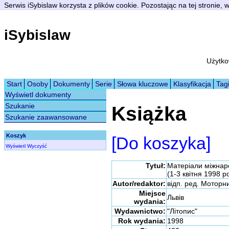
Serwis iSybislaw korzysta z plików cookie. Pozostając na tej stronie,
iSybislaw
Użytko
Start
Osoby
Dokumenty
Serie
Słowa kluczowe
Klasyfikacja
Tag
Wyświetl dokumenty
Szukanie
Książka
Szukanie zaawansowane
Koszyk
[Do koszyka]
Wyświetl
Wyczyść
Tytuł:
Матеріали міжнар
(1-3 квітня 1998 ро
Autor/redaktor:
відп. ред. Моторн
Miejsce
Львів
wydania:
Wydawnictwo:
"Літопис"
Rok wydania:
1998