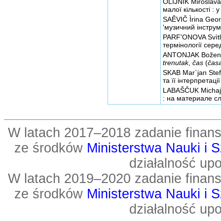
OLÌJNIK Miroslava
малої кількості : 
SAÊVIČ Ìrina Geor
'музичний інструме
PARF'ONOVA Svìtl
термінології серед
ANTONJAK Božena 
trenutak
,
čas
(
čas
SKAB Mar`jan Ste
та її інтерпретації
LABAŠČUK Michajl
: на материале сл
W latach 2017–2018 zadanie fin
ze środków
Ministerstwa Nauki i 
działalność up
W latach 2019–2020 zadanie fin
ze środków
Ministerstwa Nauki i 
działalność up