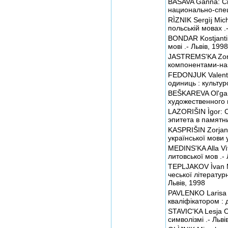
BASAVA Ganna: Си
национально-спец
RÌZNIK Sergìj Mic
польській мовах .-
BONDAR Kostjanti
мові .- Львів, 1998
JASTREMS'KA Zorja
компонентами-наз
FEDONJUK Valenti
одиниць : культур
BEŠKAREVA Ol'ga 
художественного 
LAZORIŠIN Ìgor: 
эпитета в памятни
KASPRIŠIN Zorjan
української мови 
MEDINS'KA Alla Vìt
литовської мов .- 
TEPLJAKOV Ìvan Mi
чеської літератур
Львів, 1998
PAVLENKO Larisa P
кваліфікатором : д
STAVIC'KA Lesja O
символізмі .- Льві