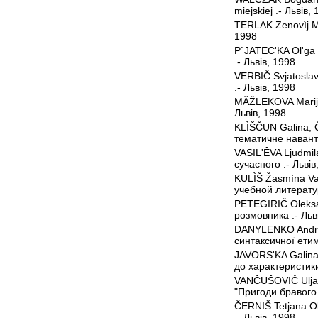
miejskiej .- Львів,
TERLAK Zenovìj Mi
1998
P`JATEC'KA Ol'ga V
.- Львів, 1998
VERBIČ Svjatoslav
.- Львів, 1998
MĂŽLEKOVA Marija
Львів, 1998
KLÌŠČUN Galina, Č
тематичне наванта
VASIL'ÊVA Ljudmil
сучасного .- Львів
KULÌŠ Žasmìna Va
учебной литератур
PETEGIRIČ Oleksa
розмовника .- Льв
DANYLENKO Andrii
синтаксичної етимо
JAVORS'KA Galina 
до характеристики
VANČUŠOVIČ Uljan
"Пригоди бравого 
ČERNIŠ Tetjana Ol
.- Львів, 1998