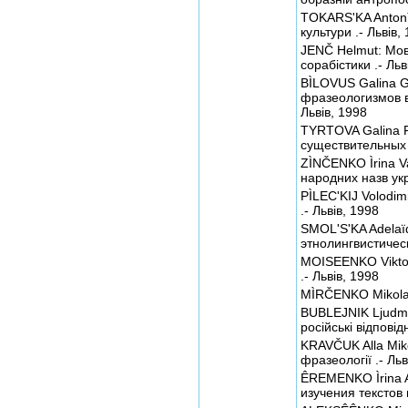
TOKARS'KA Antonì
культури .- Львів,
JENČ Helmut: Мов
сорабістики .- Льв
BÌLOVUS Galina G
фразеологизмов в
Львів, 1998
TYRTOVA Galina 
существительных 
ZÌNČENKO Ìrina Va
народних назв укр
PÌLEC'KIJ Volodimi
.- Львів, 1998
SMOL'S'KA Adelaїd
этнолингвистическ
MOISEENKO Viktor
.- Львів, 1998
MÌRČENKO Mikola V
BUBLEJNIK Ljudmil
російські відповід
KRAVČUK Alla Miko
фразеології .- Льв
ÊREMENKO Ìrina A
изучения текстов 