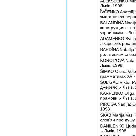
ALEKSÊÊNKO Micha
Львів, 1998
ÌVČENKO Anatolìj 
змагання за першо
BALANDÌNA Nadìja
конструкциях : н
украинским .- Льв
ADAMENKO Svìtla
лікарських рослин 
BARDÌNA Natalìja
релятивизм словац
KOROL'OVA Natalì
Львів, 1998
ŠIMKO Olena Volo
грамматиках XVI- 
ŠUL'GAČ Vìktor Pe
джерело .- Львів,
KARPENKO Ol'ga Pe
прамови .- Львів,
PÌROGA Nadìja: С
1998
SKAB Marìja Vasil
слов'ян про душу 
DANILENKO Ljudmil
.- Львів, 1998