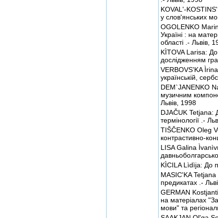
KOVAL'-KOSTINS'K
у слов'янських мов
OGOLENKO Marina:
Україні : на мате
області .- Львів, 
KÌTOVA Larisa: До
дослідженням граф
VERBOVS'KA Ìrina
українській, сербс
DEM`JANENKO Nata
музичним компонен
Львів, 1998
DJAČUK Tetjana: 
термінології .- Ль
TIŠČENKO Oleg Vol
контрастивно-конц
LISA Galina Ìvanì
давньоболгарської
KÌCILA Lìdìja: До 
MASIC'KA Tetjana 
предикатах .- Льв
GERMAN Kostjantin
на матеріалах "За
мови" та регіональ
SAAKJAN Ol'ga Se