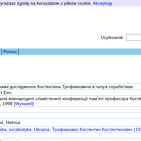
 wyrażasz zgodę na korzystanie z plików cookie.
Akceptuję
Użytkownik:
i
Pomoc
авчі дослідження Костянтина Трофимовича в галузі сорабістики
т Єнч
али міжнародної славістичної конференції пам'яті професора Костянт
в, 1998
[Wyświetl]
nč, Helmut
alia
,
sorabistyka
,
Ukraina
,
Трофимович Костянтин Костянтинович (19