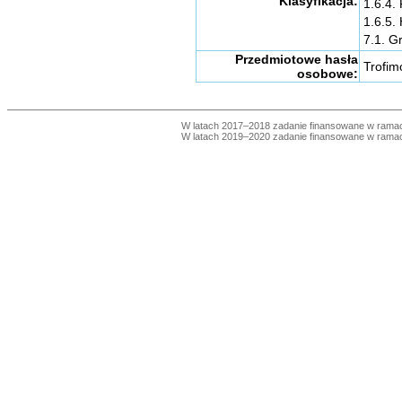
Klasyfikacja:
1.6.4.
1.6.5. 
7.1. G
Przedmiotowe hasła
Trofimo
osobowe:
W latach 2017–2018 zadanie finansowane w ram
W latach 2019–2020 zadanie finansowane w ram