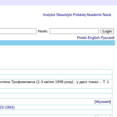
Instytut Slawistyki Polskiej Akademii Nauk
Hasło:
Polski
English
Русский
ина Трофимовича (1-3 квітня 1998 року) : у двох томах .- Т. 1
[Wyświetl]
23-1993)