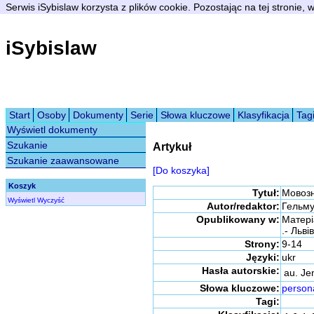
Serwis iSybislaw korzysta z plików cookie. Pozostając na tej stronie,
iSybislaw
Start
Osoby
Dokumenty
Serie
Słowa kluczowe
Klasyfikacja
Tag
Wyświetl dokumenty
Szukanie
Artykuł
Szukanie zaawansowane
[Do koszyka]
Koszyk
Tytuł:
Мовозн
Wyświetl
Wyczyść
Autor/redaktor:
Гельму
Opublikowany w:
Матері
.- Льві
Strony:
9-14
Języki:
ukr
Hasła autorskie:
au. Je
Słowa kluczowe:
person
Tagi: