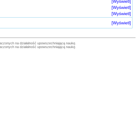
[Wyświetl]
[Wyświetl]
[Wyświetl]
[Wyświetl]
czonych na działalność upowszechniającą naukę.
czonych na działalność upowszechniającą naukę.