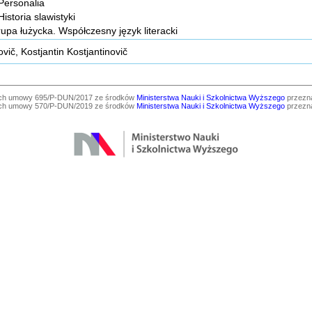
 Personalia
Historia slawistyki
rupa łużycka. Współczesny język literacki
vič, Kostjantin Kostjantinovič
ach umowy 695/P-DUN/2017 ze środków
Ministerstwa Nauki i Szkolnictwa Wyższego
przezna
ach umowy 570/P-DUN/2019 ze środków
Ministerstwa Nauki i Szkolnictwa Wyższego
przezna