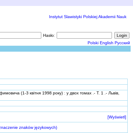
Instytut Slawistyki Polskiej Akademii Nauk
Hasło:
Polski
English
Русский
вича (1-3 квітня 1998 року) : у двох томах .- Т. 1 .- Львів,
[Wyświetl]
znaczenie znaków językowych)