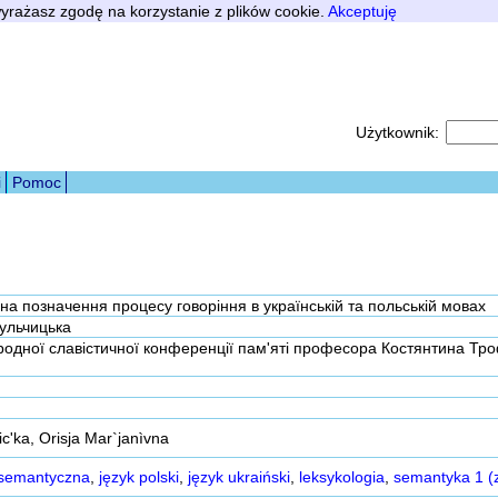
 wyrażasz zgodę na korzystanie z plików cookie.
Akceptuję
Użytkownik:
i
Pomoc
 на позначення процесу говоріння в українській та польській мовах
ульчицька
дної славістичної конференції пам'яті професора Костянтина Трофимо
c'ka, Orisja Mar`janìvna
-semantyczna
,
język polski
,
język ukraiński
,
leksykologia
,
semantyka 1 (