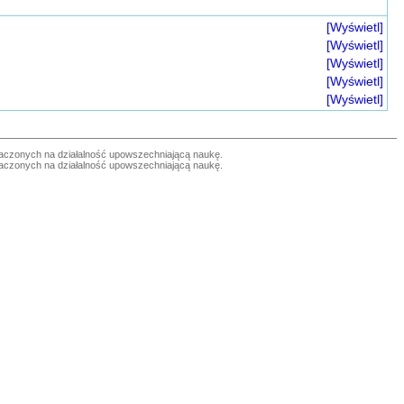
[Wyświetl]
[Wyświetl]
[Wyświetl]
[Wyświetl]
[Wyświetl]
czonych na działalność upowszechniającą naukę.
czonych na działalność upowszechniającą naukę.