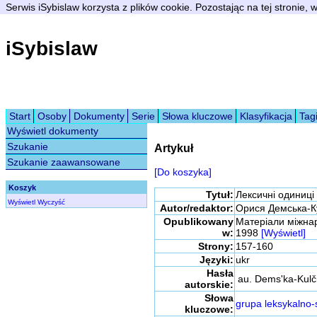
Serwis iSybislaw korzysta z plików cookie. Pozostając na tej stronie,
iSybislaw
Start
Osoby
Dokumenty
Serie
Słowa kluczowe
Klasyfikacja
Tag
Wyświetl dokumenty
Szukanie
Artykuł
Szukanie zaawansowane
[Do koszyka]
Koszyk
Tytuł:
Лексичні одиниці
Wyświetl
Wyczyść
Autor/redaktor:
Орися Демська-К
Opublikowany
Матеріали міжнаро
w:
1998
[Wyświetl]
Strony:
157-160
Języki:
ukr
Hasła
au. Dems'ka-Kulči
autorskie:
Słowa
grupa leksykalno
kluczowe: