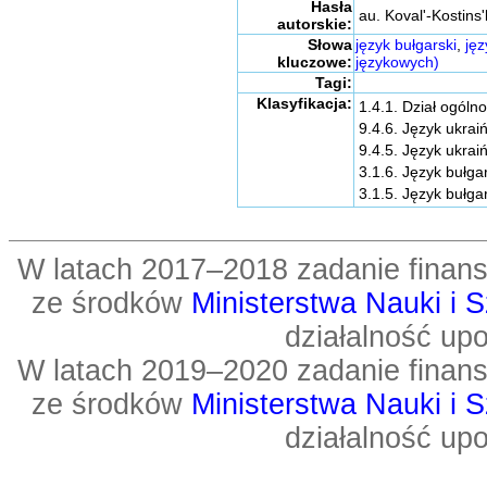
Hasła
au. Koval'-Kostins
autorskie:
Słowa
język bułgarski
,
jęz
kluczowe:
językowych)
Tagi:
Klasyfikacja:
1.4.1. Dział ogóln
9.4.6. Język ukrai
9.4.5. Język ukra
3.1.6. Język bułga
3.1.5. Język bułg
W latach 2017–2018 zadanie fin
ze środków
Ministerstwa Nauki i 
działalność up
W latach 2019–2020 zadanie fin
ze środków
Ministerstwa Nauki i 
działalność up