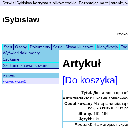
Serwis iSybislaw korzysta z plików cookie. Pozostając na tej stronie,
iSybislaw
Użytko
Start
Osoby
Dokumenty
Serie
Słowa kluczowe
Klasyfikacja
Tag
Wyświetl dokumenty
Szukanie
Artykuł
Szukanie zaawansowane
Koszyk
[Do koszyka]
Wyświetl
Wyczyść
Tytuł:
До питання про аб
Autor/redaktor:
Оксана Коваль-Ко
Opublikowany
Матеріали міжнар
w:
(1-3 квітня 1998 ро
Strony:
181-186
Języki:
ukr
Abstrakt:
На матеріалі украї