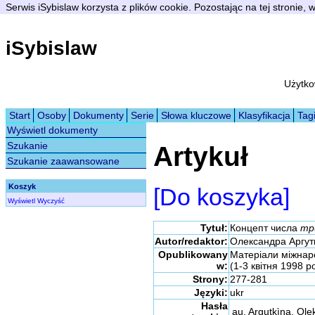
Serwis iSybislaw korzysta z plików cookie. Pozostając na tej stronie,
iSybislaw
Użytko
Start
Osoby
Dokumenty
Serie
Słowa kluczowe
Klasyfikacja
Tag
Wyświetl dokumenty
Szukanie
Artykuł
Szukanie zaawansowane
Koszyk
[Do koszyka]
Wyświetl
Wyczyść
Tytuł:
Концепт числа
тр
Autor/redaktor:
Олександра Аргут
Opublikowany
Матеріали міжнар
w:
(1-3 квітня 1998 ро
Strony:
277-281
Języki:
ukr
Hasła
au. Argutkìna, Ol