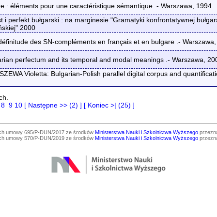
re : éléments pour une caractéristique sémantique .- Warszawa, 1994
perfekt bułgarski : na marginesie "Gramatyki konfrontatywnej bułgarsk
ańskiej" 2000
définitude des SN-compléments en français et en bulgare .- Warszawa
ian perfectum and its temporal and modal meanings .- Warszawa, 20
Violetta: Bulgarian-Polish parallel digital corpus and quantification
ch.
8
9
10
[ Następne >> (2) ]
[ Koniec >| (25) ]
ach umowy 695/P-DUN/2017 ze środków
Ministerstwa Nauki i Szkolnictwa Wyższego
przezna
ach umowy 570/P-DUN/2019 ze środków
Ministerstwa Nauki i Szkolnictwa Wyższego
przezna