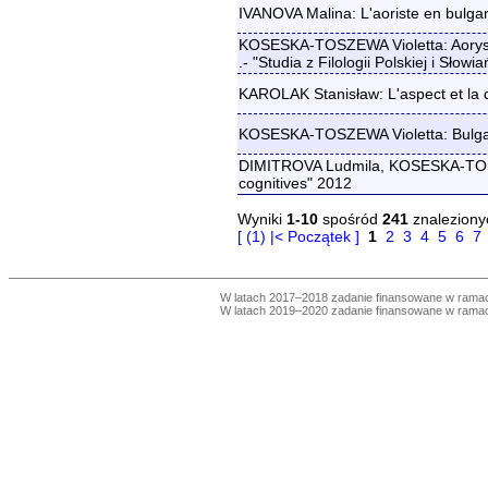
IVANOVA Malina: L'aoriste en bulga
KOSESKA-TOSZEWA Violetta: Aoryst i 
.- "Studia z Filologii Polskiej i Słowi
KAROLAK Stanisław: L'aspect et la 
KOSESKA-TOSZEWA Violetta: Bulgar
DIMITROVA Ludmila, KOSESKA-TOSZEWA 
cognitives" 2012
Wyniki
1-10
spośród
241
znaleziony
[ (1) |< Początek ]
1
2
3
4
5
6
7
W latach 2017–2018 zadanie finansowane w ram
W latach 2019–2020 zadanie finansowane w ram