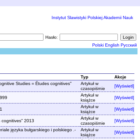
Instytut Slawistyki Polskiej Akademii Nauk
Hasło:
Polski
English
Русский
Typ
Akcje
nitive Studies = Études cognitives"
Artykuł w
[Wyświetl]
czasopiśmie
Artykuł w
1999
[Wyświetl]
książce
Artykuł w
91
[Wyświetl]
książce
Artykuł w
 cognitives" 2013
[Wyświetl]
czasopiśmie
ale języka bułgarskiego i polskiego .-
Artykuł w
[Wyświetl]
książce