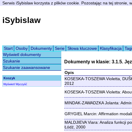
Serwis iSybislaw korzysta z plików cookie. Pozostając na tej stronie,
iSybislaw
Start
Osoby
Dokumenty
Serie
Słowa kluczowe
Klasyfikacja
Tag
Wyświetl dokumenty
Szukanie
Dokumenty w klasie: 3.1.5. Ję
Szukanie zaawansowane
Opis
Koszyk
KOSESKA-TOSZEWA Violetta, DUŠKIN M
2012
Wyświetl
Wyczyść
KOSESKA-TOSZEWA Violetta: About ti
MINDAK-ZAWADZKA Jolanta: Admirati
GRYGIEL Marcin: Affirmation modalit
MALDJIEVA Viara: Analiza funkcji po
Łódź, 2000