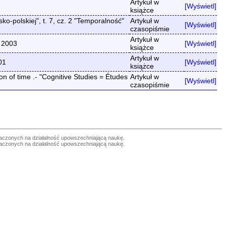
Artykuł w
[Wyświetl]
książce
o-polskiej", t. 7, cz. 2 "Temporalność"
Artykuł w
[Wyświetl]
czasopiśmie
Artykuł w
, 2003
[Wyświetl]
książce
Artykuł w
01
[Wyświetl]
książce
 of time .- "Cognitive Studies = Études
Artykuł w
[Wyświetl]
czasopiśmie
czonych na działalność upowszechniającą naukę.
czonych na działalność upowszechniającą naukę.