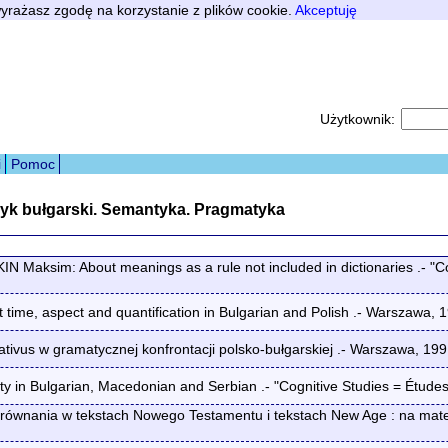
 wyrażasz zgodę na korzystanie z plików cookie.
Akceptuję
Użytkownik:
i
Pomoc
zyk bułgarski. Semantyka. Pragmatyka
aksim: About meanings as a rule not included in dictionaries .- "Cog
me, aspect and quantification in Bulgarian and Polish .- Warszawa, 
vus w gramatycznej konfrontacji polsko-bułgarskiej .- Warszawa, 19
y in Bulgarian, Macedonian and Serbian .- "Cognitive Studies = Études
równania w tekstach Nowego Testamentu i tekstach New Age : na materi