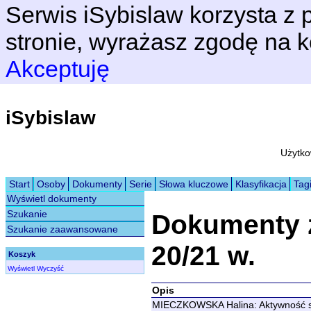
Serwis iSybislaw korzysta z p
stronie, wyrażasz zgodę na k
Akceptuję
iSybislaw
Użytko
Start
Osoby
Dokumenty
Serie
Słowa kluczowe
Klasyfikacja
Tag
Wyświetl dokumenty
Szukanie
Dokumenty 
Szukanie zaawansowane
20/21 w.
Koszyk
Wyświetl
Wyczyść
Opis
MIECZKOWSKA Halina: Aktywność sł