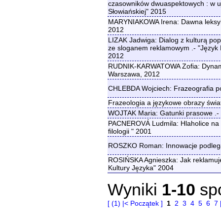
czasowników dwuaspektowych : w ujęci
Słowiańskiej" 2015
MARYNIAKOWA Irena: Dawna leksyka C
2012
LIZAK Jadwiga: Dialog z kulturą pop
ze sloganem reklamowym .- "Język P
2012
RUDNIK-KARWATOWA Zofia: Dynamika 
Warszawa, 2012
CHLEBDA Wojciech: Frazeografia po
Frazeologia a językowe obrazy świa
WOJTAK Maria: Gatunki prasowe .- 
PACNEROVÁ Ludmila: Hlaholice na prah
filologii " 2001
ROSZKO Roman: Innowacje podlegają
ROSIŃSKA Agnieszka: Jak reklamuje
Kultury Języka" 2004
Wyniki
1-10
sp
[ (1) |< Początek ]
1
2
3
4
5
6
7