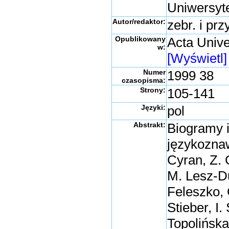
Uniwersyt
Autor/redaktor:
zebr. i pr
Opublikowany
Acta Univer
w:
[Wyświetl]
Numer
1999 38
czasopisma:
Strony:
105-141
Języki:
pol
Abstrakt:
Biogramy 
językoznaw
Cyran, Z. 
M. Lesz-D
Feleszko, 
Stieber, I
Topolińska