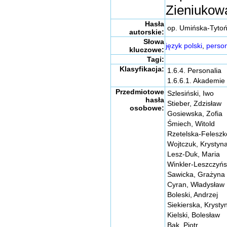
Zieniukow
Hasła
op. Umińska-Tytoń,
autorskie:
Słowa
język polski
,
person
kluczowe:
Tagi:
Klasyfikacja:
1.6.4. Personalia
1.6.6.1. Akademie
Przedmiotowe
Szlesiński, Iwo
hasła
Stieber, Zdzisław
osobowe:
Gosiewska, Zofia
Śmiech, Witold
Rzetelska-Feleszk
Wojtczuk, Krystyn
Lesz-Duk, Maria
Winkler-Leszczyńs
Sawicka, Grażyna
Cyran, Władysław
Boleski, Andrzej
Siekierska, Krysty
Kielski, Bolesław
Bąk, Piotr