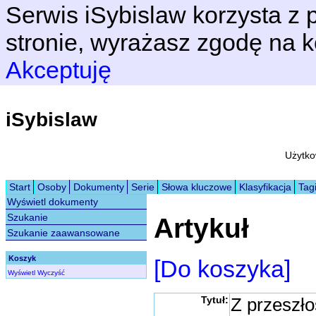
Serwis iSybislaw korzysta z p
stronie, wyrażasz zgodę na k
Akceptuję
iSybislaw
Użytko
Start
Osoby
Dokumenty
Serie
Słowa kluczowe
Klasyfikacja
Tag
Wyświetl dokumenty
Szukanie
Artykuł
Szukanie zaawansowane
Koszyk
[Do koszyka]
Wyświetl
Wyczyść
Tytuł:
Z przeszł