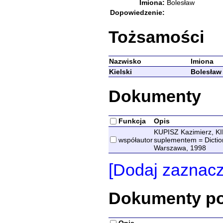
Imiona:
Bolesław
Dopowiedzenie:
Tożsamości
Nazwisko
Imiona
Kielski
Bolesław
Dokumenty
Funkcja
Opis
KUPISZ Kazimierz, KI
współautor
suplementem = Diction
Warszawa, 1998
[Dodaj zaznac
Dokumenty p
Opis