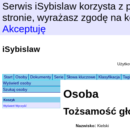
Serwis iSybislaw korzysta z p
stronie, wyrażasz zgodę na k
Akceptuję
iSybislaw
Użytko
Start
Osoby
Dokumenty
Serie
Słowa kluczowe
Klasyfikacja
Tag
Wyświetl osoby
Szukaj osoby
Osoba
Koszyk
Wyświetl
Wyczyść
Tożsamość g
Nazwisko:
Kielski