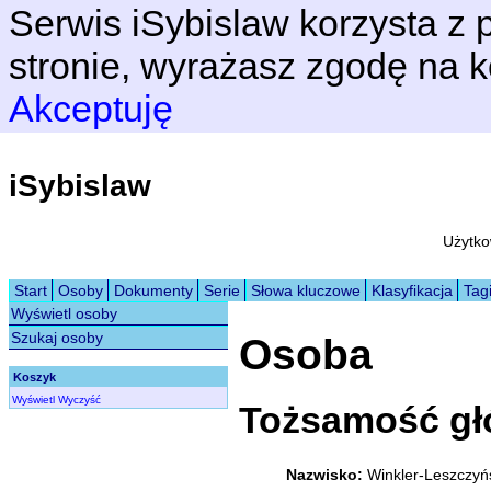
Serwis iSybislaw korzysta z p
stronie, wyrażasz zgodę na k
Akceptuję
iSybislaw
Użytko
Start
Osoby
Dokumenty
Serie
Słowa kluczowe
Klasyfikacja
Tag
Wyświetl osoby
Szukaj osoby
Osoba
Koszyk
Wyświetl
Wyczyść
Tożsamość g
Nazwisko:
Winkler-Leszczyń