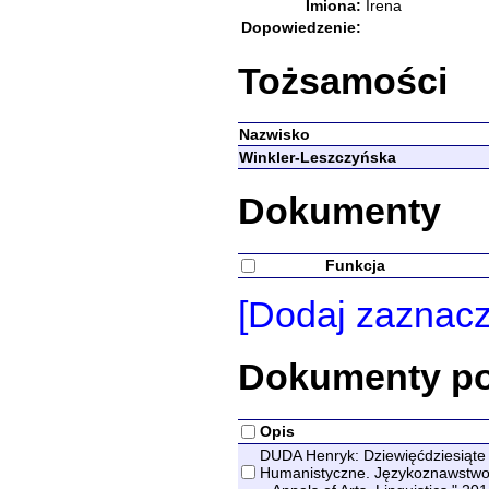
Imiona:
Irena
Dopowiedzenie:
Tożsamości
Nazwisko
Winkler-Leszczyńska
Dokumenty
Funkcja
[Dodaj zaznac
Dokumenty p
Opis
DUDA Henryk: Dziewięćdziesiąte u
Humanistyczne. Językoznawstwo =