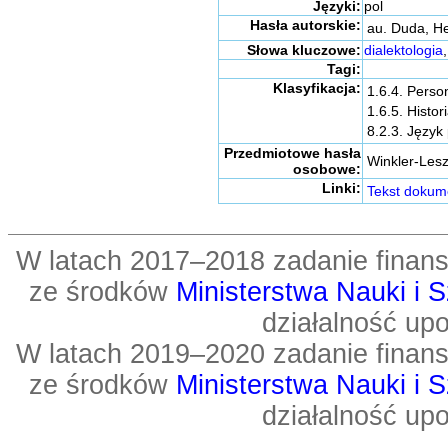
Języki:
pol
Hasła autorskie:
au. Duda, H
Słowa kluczowe:
dialektologia
Tagi:
Klasyfikacja:
1.6.4. Perso
1.6.5. Histor
8.2.3. Język 
Przedmiotowe hasła
Winkler-Lesz
osobowe:
Linki:
Tekst dokum
W latach 2017–2018 zadanie fin
ze środków
Ministerstwa Nauki i 
działalność up
W latach 2019–2020 zadanie fin
ze środków
Ministerstwa Nauki i 
działalność up