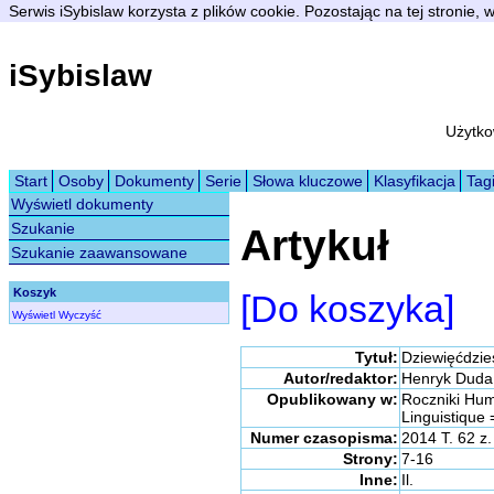
Serwis iSybislaw korzysta z plików cookie. Pozostając na tej stronie,
iSybislaw
Użytko
Start
Osoby
Dokumenty
Serie
Słowa kluczowe
Klasyfikacja
Tag
Wyświetl dokumenty
Szukanie
Artykuł
Szukanie zaawansowane
Koszyk
[Do koszyka]
Wyświetl
Wyczyść
Tytuł:
Dziewięćdzies
Autor/redaktor:
Henryk Duda
Opublikowany w:
Roczniki Hum
Linguistique 
Numer czasopisma:
2014 T. 62 z.
Strony:
7-16
Inne:
Il.