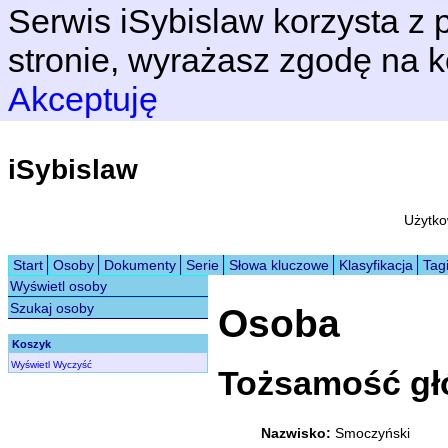
Serwis iSybislaw korzysta z p
stronie, wyrażasz zgodę na k
Akceptuję
iSybislaw
Użytko
Start
Osoby
Dokumenty
Serie
Słowa kluczowe
Klasyfikacja
Tag
Wyświetl osoby
Szukaj osoby
Osoba
Koszyk
Wyświetl
Wyczyść
Tożsamość g
Nazwisko:
Smoczyński