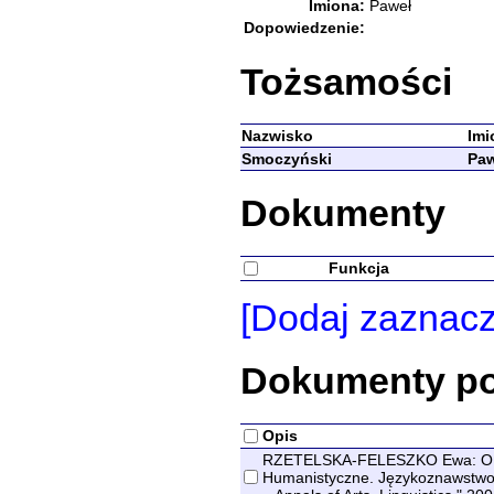
Imiona:
Paweł
Dopowiedzenie:
Tożsamości
Nazwisko
Imi
Smoczyński
Paw
Dokumenty
Funkcja
[Dodaj zaznac
Dokumenty p
Opis
RZETELSKA-FELESZKO Ewa: O 
Humanistyczne. Językoznawstwo =