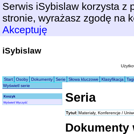
Serwis iSybislaw korzysta z p
stronie, wyrażasz zgodę na k
Akceptuję
iSybislaw
Użytko
Start
Osoby
Dokumenty
Serie
Słowa kluczowe
Klasyfikacja
Tag
Wyświetl serie
Seria
Koszyk
Wyświetl
Wyczyść
Tytuł:
Materiały, Konferencje / Uniw
Dokumenty w