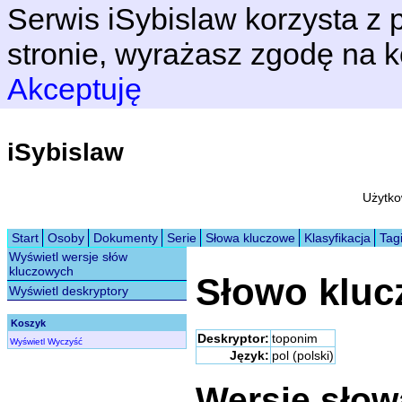
Serwis iSybislaw korzysta z p
stronie, wyrażasz zgodę na k
Akceptuję
iSybislaw
Użytko
Start
Osoby
Dokumenty
Serie
Słowa kluczowe
Klasyfikacja
Tag
Wyświetl wersje słów
kluczowych
Słowo klu
Wyświetl deskryptory
Koszyk
Deskryptor:
toponim
Wyświetl
Wyczyść
Język:
pol (polski)
Wersje sło