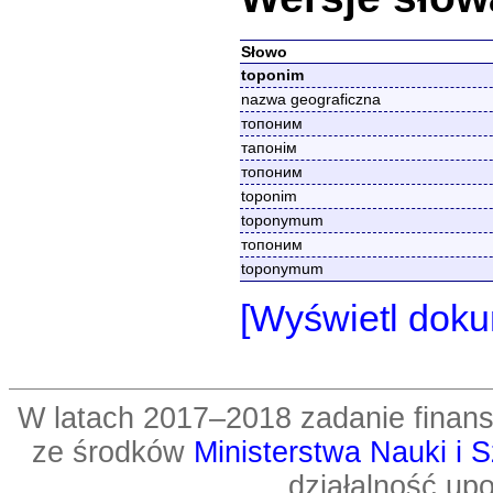
Słowo
toponim
nazwa geograficzna
топоним
тапонім
топоним
toponim
toponymum
топоним
toponymum
[Wyświetl doku
W latach 2017–2018 zadanie fin
ze środków
Ministerstwa Nauki i 
działalność up