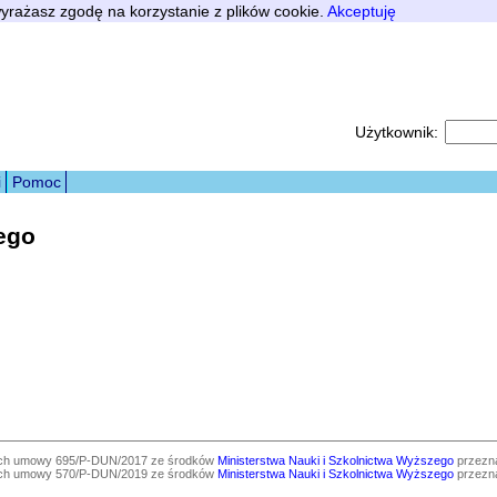
 wyrażasz zgodę na korzystanie z plików cookie.
Akceptuję
Użytkownik:
i
Pomoc
ego
ach umowy 695/P-DUN/2017 ze środków
Ministerstwa Nauki i Szkolnictwa Wyższego
przezna
ach umowy 570/P-DUN/2019 ze środków
Ministerstwa Nauki i Szkolnictwa Wyższego
przezna