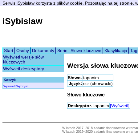
Serwis iSybislaw korzysta z plików cookie. Pozostając na tej stronie,
iSybislaw
Start
Osoby
Dokumenty
Serie
Słowa kluczowe
Klasyfikacja
Tag
Wyświetl wersje słów
kluczowych
Wersja słowa kluczow
Wyświetl deskryptory
Słowo:
toponim
Koszyk
Język:
scr (chorwacki)
Wyświetl
Wyczyść
Słowo kluczowe
Deskryptor:
toponim
[Wyświetl]
W latach 2017–2018 zadanie finansowane w ram
W latach 2019–2020 zadanie finansowane w ram