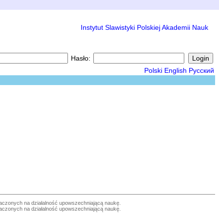
Instytut Slawistyki Polskiej Akademii Nauk
Hasło:
Polski
English
Русский
czonych na działalność upowszechniającą naukę.
czonych na działalność upowszechniającą naukę.