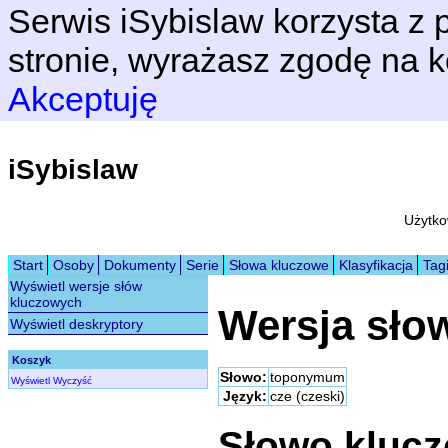
Serwis iSybislaw korzysta z p
stronie, wyrażasz zgodę na k
Akceptuję
iSybislaw
Użytko
Start
Osoby
Dokumenty
Serie
Słowa kluczowe
Klasyfikacja
Tag
Wyświetl wersje słów
kluczowych
Wersja sło
Wyświetl deskryptory
Koszyk
Słowo:
toponymum
Wyświetl
Wyczyść
Język:
cze (czeski)
Słowo kluc