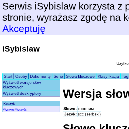
Serwis iSybislaw korzysta z p
stronie, wyrażasz zgodę na k
Akceptuję
iSybislaw
Użytko
Start
Osoby
Dokumenty
Serie
Słowa kluczowe
Klasyfikacja
Tag
Wyświetl wersje słów
kluczowych
Wersja sło
Wyświetl deskryptory
Koszyk
Słowo:
топоним
Wyświetl
Wyczyść
Język:
scc (serbski)
Słowo kluc