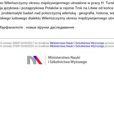
wo Wileńszczyzny okresu międzywojennego utrwalone w pracy H. Turskie
ja językowa i pozajęzykowa Polaków w rejonie Trok na Litwie od końca
 problematyki badań nad polszczyzną wileńską : geografia, historia, 
lskiego ludowego dialektu Wileńszczyzny okresu międzywojennego utrwal
арфаналогiя : новые кiрунки даследавання
ach umowy 695/P-DUN/2017 ze środków
Ministerstwa Nauki i Szkolnictwa Wyższego
przezna
ach umowy 570/P-DUN/2019 ze środków
Ministerstwa Nauki i Szkolnictwa Wyższego
przezna