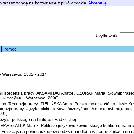
 wyrażasz zgodę na korzystanie z plików cookie.
Akceptuję
Użytkownik:
i
Pomoc
 .- Warszawa, 1992 - 2014
Recenzja pracy: AKSAMÌTAŬ Anatol', CZURAK Maria: Słownik frazeolo
ны слоўнiк .- Warszawa, 2000]
sa [Recenzja pracy: ZIELIŃSKA Anna: Polska mniejszość na Litwie Kowie
nzja pracy: Język polski na Kowieńszczyźnie : historia, sytuacja socjo
001]
 języka polskiego na Białorusi Radzieckiej
MARSZAŁEK Marek: Pokłosie językowe kowieńskiego konkursu na no
olszczyzna północnokresowa odzwierciedlona w podręcznikach do nau