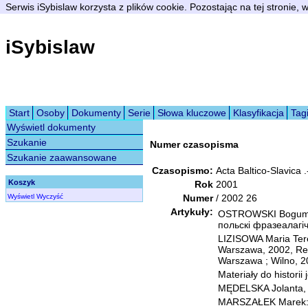
Serwis iSybislaw korzysta z plików cookie. Pozostając na tej stronie,
iSybislaw
Start
Osoby
Dokumenty
Serie
Słowa kluczowe
Klasyfikacja
Tag
Wyświetl dokumenty
Szukanie
Numer czasopisma
Szukanie zaawansowane
Czasopismo:
Acta Baltico-Slavica
Koszyk
Rok
2001
Wyświetl
Wyczyść
Numer
/ 2002 26
Artykuły:
OSTROWSKI Bogumił [
польскi фразеалагiч
LIZISOWA Maria Tere
Warszawa, 2002, Rece
Warszawa ; Wilno, 2
Materiały do historii
MĘDELSKA Jolanta, 
MARSZAŁEK Marek: P