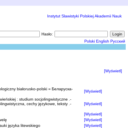
Instytut Slawistyki Polskiej Akademii Nauk
Hasło:
Polski
English
Русский
[Wyświetl]
giczny białorusko-polski = Беларуска-
[Wyświetl]
ńskiej : studium socjolingwistyczne .-
lingwistyczna, cechy językowe, teksty .-
[Wyświetl]
[Wyświetl]
welę
[Wyświetl]
ki języka litewskiego
[Wyświetl]