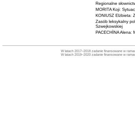
Regionalne słownict
MORITA Koji: Sytuac
KONIUSZ Elżbieta: Z
Zasób leksykalny po
Szwejkowskiej
PACECHÌNA Alena: М
W latach 2017–2018 zadanie finansowane w ram
W latach 2019–2020 zadanie finansowane w ram