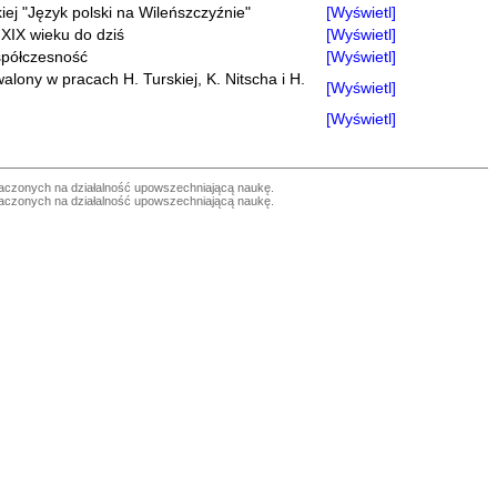
j "Język polski na Wileńszczyźnie"
[Wyświetl]
 XIX wieku do dziś
[Wyświetl]
współczesność
[Wyświetl]
ony w pracach H. Turskiej, K. Nitscha i H.
[Wyświetl]
[Wyświetl]
czonych na działalność upowszechniającą naukę.
czonych na działalność upowszechniającą naukę.