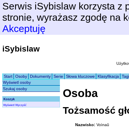
Serwis iSybislaw korzysta z p
stronie, wyrażasz zgodę na k
Akceptuję
iSybislaw
Użytko
Start
Osoby
Dokumenty
Serie
Słowa kluczowe
Klasyfikacja
Tag
Wyświetl osoby
Szukaj osoby
Osoba
Koszyk
Wyświetl
Wyczyść
Tożsamość g
Nazwisko:
Voìnaŭ