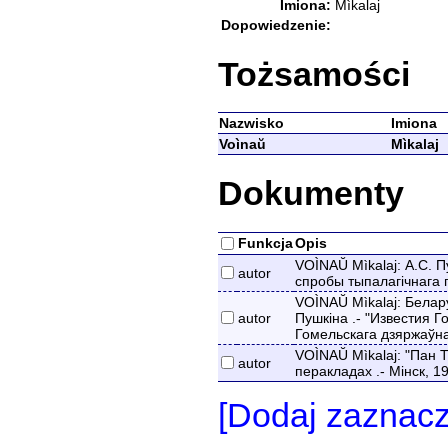
Imiona:
Mìkalaj
Dopowiedzenie:
Tożsamości
Nazwisko
Imiona
Voìnaŭ
Mìkalaj
Dokumenty
Funkcja
Opis
VOÌNAŬ Mìkalaj: А.С. П
autor
спробы тыпалагічнага 
VOÌNAŬ Mìkalaj: Белару
autor
Пушкіна .- "Известия Г
Гомельскага дзяржаўнаг
VOÌNAŬ Mìkalaj: "Пан 
autor
перакладах .- Мінск, 1
[Dodaj zaznac