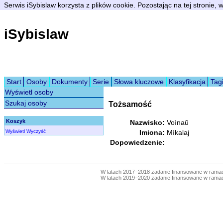
Serwis iSybislaw korzysta z plików cookie. Pozostając na tej stronie,
iSybislaw
Start
Osoby
Dokumenty
Serie
Słowa kluczowe
Klasyfikacja
Tag
Wyświetl osoby
Szukaj osoby
Tożsamość
Koszyk
Nazwisko:
Voìnaŭ
Wyświetl
Wyczyść
Imiona:
Mìkalaj
Dopowiedzenie:
W latach 2017–2018 zadanie finansowane w ram
W latach 2019–2020 zadanie finansowane w ram