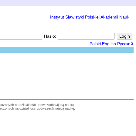
Instytut Slawistyki Polskiej Akademii Nauk
Hasło:
Polski
English
Русский
czonych na działalność upowszechniającą naukę.
czonych na działalność upowszechniającą naukę.