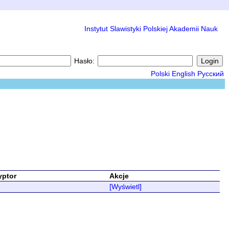
Instytut Slawistyki Polskiej Akademii Nauk
Hasło:
Polski
English
Русский
yptor
Akcje
[Wyświetl]