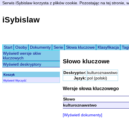
Serwis iSybislaw korzysta z plików cookie. Pozostając na tej stronie,
iSybislaw
Start
Osoby
Dokumenty
Serie
Słowa kluczowe
Klasyfikacja
Tag
Wyświetl wersje słów
kluczowych
Słowo kluczowe
Wyświetl deskryptory
Deskryptor:
kulturoznawstwo
Koszyk
Język:
pol (polski)
Wyświetl
Wyczyść
Wersje słowa kluczowego
Słowo
kulturoznawstwo
[Wyświetl dokumenty]