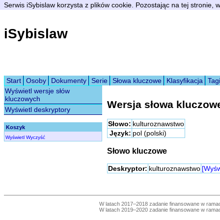
Serwis iSybislaw korzysta z plików cookie. Pozostając na tej stronie,
iSybislaw
Start
Osoby
Dokumenty
Serie
Słowa kluczowe
Klasyfikacja
Tag
Wyświetl wersje słów
kluczowych
Wersja słowa kluczow
Wyświetl deskryptory
Słowo:
kulturoznawstwo
Koszyk
Język:
pol (polski)
Wyświetl
Wyczyść
Słowo kluczowe
Deskryptor:
kulturoznawstwo
[Wyśw
W latach 2017–2018 zadanie finansowane w ram
W latach 2019–2020 zadanie finansowane w ram