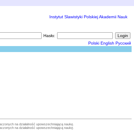
Instytut Slawistyki Polskiej Akademii Nauk
Hasło:
Polski
English
Русский
czonych na działalność upowszechniającą naukę.
czonych na działalność upowszechniającą naukę.