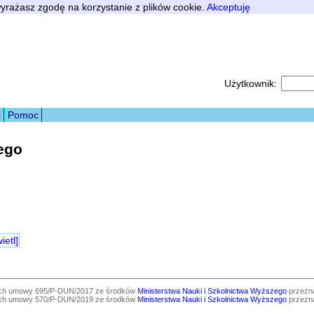
 wyrażasz zgodę na korzystanie z plików cookie.
Akceptuję
Użytkownik:
i
Pomoc
ego
ietl]
ach umowy 695/P-DUN/2017 ze środków
Ministerstwa Nauki i Szkolnictwa Wyższego
przezna
ach umowy 570/P-DUN/2019 ze środków
Ministerstwa Nauki i Szkolnictwa Wyższego
przezna