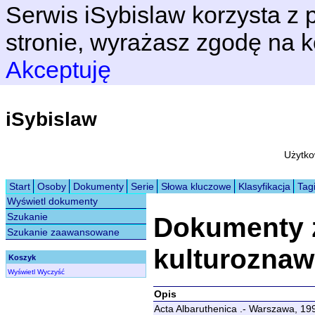
Serwis iSybislaw korzysta z p
stronie, wyrażasz zgodę na k
Akceptuję
iSybislaw
Użytko
Start
Osoby
Dokumenty
Serie
Słowa kluczowe
Klasyfikacja
Tag
Wyświetl dokumenty
Szukanie
Dokumenty 
Szukanie zaawansowane
kulturozna
Koszyk
Wyświetl
Wyczyść
Opis
Acta Albaruthenica .- Warszawa, 19