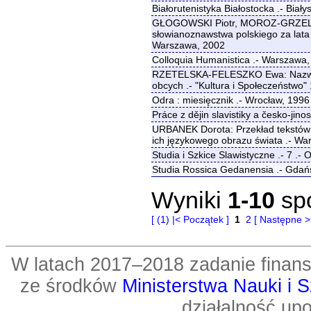
Białorutenistyka Białostocka .- Biały
GŁOGOWSKI Piotr, MOROZ-GRZELAK L
słowianoznawstwa polskiego za lata
Warszawa, 2002
Colloquia Humanistica .- Warszawa
RZETELSKA-FELESZKO Ewa: Nazwy sk
obcych .- "Kultura i Społeczeństwo"
Odra : miesięcznik .- Wrocław, 1996
Práce z dějin slavistiky a česko-jin
URBANEK Dorota: Przekład tekstów 
ich językowego obrazu świata .- W
Studia i Szkice Slawistyczne .- 7 .- 
Studia Rossica Gedanensia .- Gdań
Wyniki
1-10
sp
[ (1) |< Początek ]
1
2
[ Następne >>
W latach 2017–2018 zadanie fin
ze środków
Ministerstwa Nauki i 
działalność up