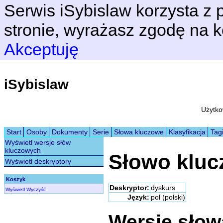
Serwis iSybislaw korzysta z p
stronie, wyrażasz zgodę na k
Akceptuję
iSybislaw
Użytko
Start
Osoby
Dokumenty
Serie
Słowa kluczowe
Klasyfikacja
Tag
Wyświetl wersje słów
kluczowych
Słowo klu
Wyświetl deskryptory
Koszyk
Deskryptor:
dyskurs
Wyświetl
Wyczyść
Język:
pol (polski)
Wersje sło