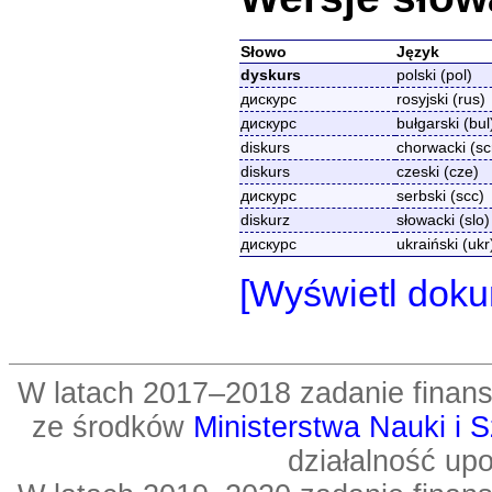
Słowo
Język
dyskurs
polski (pol)
дискурс
rosyjski (rus)
дискурс
bułgarski (bul
diskurs
chorwacki (sc
diskurs
czeski (cze)
дискурс
serbski (scc)
diskurz
słowacki (slo)
дискурс
ukraiński (ukr
[Wyświetl doku
W latach 2017–2018 zadanie fin
ze środków
Ministerstwa Nauki i 
działalność up