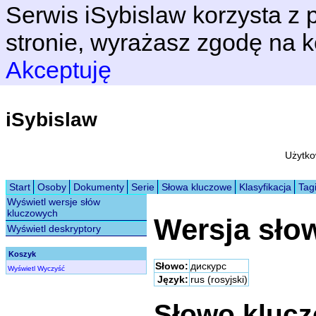
Serwis iSybislaw korzysta z p
stronie, wyrażasz zgodę na k
Akceptuję
iSybislaw
Użytko
Start
Osoby
Dokumenty
Serie
Słowa kluczowe
Klasyfikacja
Tag
Wyświetl wersje słów
kluczowych
Wersja sło
Wyświetl deskryptory
Koszyk
Słowo:
дискурс
Wyświetl
Wyczyść
Język:
rus (rosyjski)
Słowo kluc