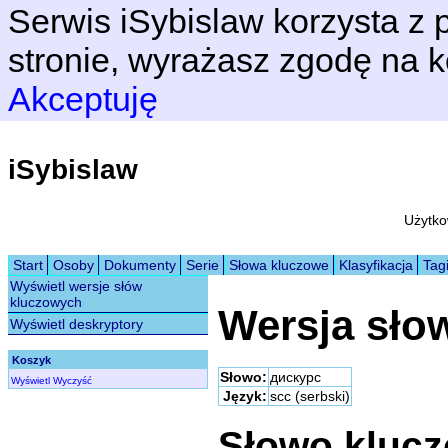
Serwis iSybislaw korzysta z p
stronie, wyrażasz zgodę na k
Akceptuję
iSybislaw
Użytko
Start
Osoby
Dokumenty
Serie
Słowa kluczowe
Klasyfikacja
Tag
Wyświetl wersje słów
kluczowych
Wersja sło
Wyświetl deskryptory
Koszyk
Słowo:
дискурс
Wyświetl
Wyczyść
Język:
scc (serbski)
Słowo kluc