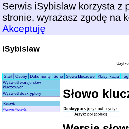
Serwis iSybislaw korzysta z p
stronie, wyrażasz zgodę na k
Akceptuję
iSybislaw
Użytko
Start
Osoby
Dokumenty
Serie
Słowa kluczowe
Klasyfikacja
Tag
Wyświetl wersje słów
kluczowych
Słowo klu
Wyświetl deskryptory
Koszyk
Deskryptor:
język publicystyki
Wyświetl
Wyczyść
Język:
pol (polski)
Wersje sło