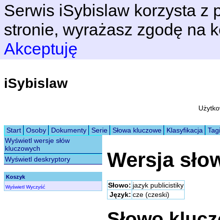
Serwis iSybislaw korzysta z p
stronie, wyrażasz zgodę na k
Akceptuję
iSybislaw
Użytko
Start
Osoby
Dokumenty
Serie
Słowa kluczowe
Klasyfikacja
Tag
Wyświetl wersje słów
kluczowych
Wersja sło
Wyświetl deskryptory
Koszyk
Słowo:
jazyk publicistiky
Wyświetl
Wyczyść
Język:
cze (czeski)
Słowo kluc