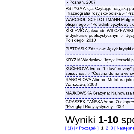
.- Poznań, 2007
PSTYGA Alicja: Czytając rosyjską pu
i frazeografia rosyjsko-polska .- "
WARCHOŁ-SCHLOTTMANN Małgorzata
oficjalnego .- "Poradnik Językowy :
KÌKLEVÌČ Aljaksandr, WILCZEWSKI M
w dyskursie publicystycznym .- "Jęz
Polskiego" 2010
PIETRASIK Zdzisław: Język krytyki 
KRYZIA Władysław: Język literacki
KUČEROVÁ Ivona: "Lidové noviny" jak
spisovnosti .- "Čeština doma a ve s
RANGELOVÁ Albena: Metafora jako akti
Warszawa, 2008
MAJKOWSKA Grażyna: Najnowsza fraz
GRASZEK-TAŃSKA Anna: O ekspresji ję
"Przegląd Rusycystyczny" 2001
Wyniki
1-10
sp
[ (1) |< Początek ]
1
2
3
[ Następne