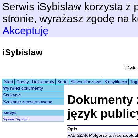
Serwis iSybislaw korzysta z p
stronie, wyrażasz zgodę na k
Akceptuję
iSybislaw
Użytko
Start
Osoby
Dokumenty
Serie
Słowa kluczowe
Klasyfikacja
Tag
Wyświetl dokumenty
Szukanie
Dokumenty 
Szukanie zaawansowane
język public
Koszyk
Wyświetl
Wyczyść
Opis
FABISZAK Małgorzata: A conceptual 