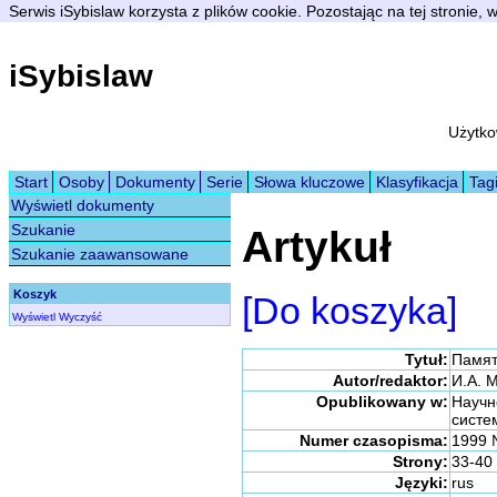
Serwis iSybislaw korzysta z plików cookie. Pozostając na tej stronie,
iSybislaw
Użytko
Start
Osoby
Dokumenty
Serie
Słowa kluczowe
Klasyfikacja
Tag
Wyświetl dokumenty
Szukanie
Artykuł
Szukanie zaawansowane
Koszyk
[Do koszyka]
Wyświetl
Wyczyść
Tytuł:
Памят
Autor/redaktor:
И.А. М
Opublikowany w:
Научн
сист
Numer czasopisma:
1999 
Strony:
33-40
Języki:
rus