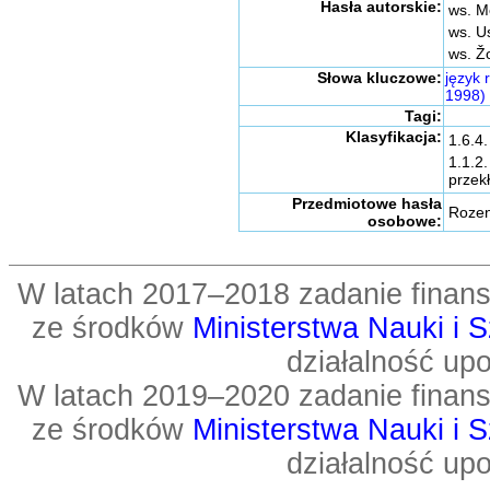
Hasła autorskie:
ws. Me
ws. U
ws. Žo
Słowa kluczowe:
język 
1998)
Tagi:
Klasyfikacja:
1.6.4.
1.1.2
przek
Przedmiotowe hasła
Rozenc
osobowe:
W latach 2017–2018 zadanie fin
ze środków
Ministerstwa Nauki i 
działalność up
W latach 2019–2020 zadanie fin
ze środków
Ministerstwa Nauki i 
działalność up