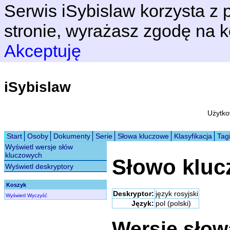
Serwis iSybislaw korzysta z p
stronie, wyrażasz zgodę na k
Akceptuję
iSybislaw
Użytko
Start
Osoby
Dokumenty
Serie
Słowa kluczowe
Klasyfikacja
Tag
Wyświetl wersje słów
kluczowych
Słowo klu
Wyświetl deskryptory
Koszyk
Deskryptor:
język rosyjski
Wyświetl
Wyczyść
Język:
pol (polski)
Wersje sło