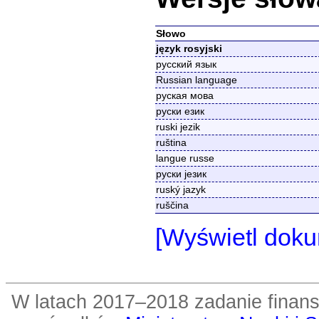
Słowo
język rosyjski
русский язык
Russian language
руская мова
руски език
ruski jezik
ruština
langue russe
руски језик
ruský jazyk
ruščina
[Wyświetl doku
W latach 2017–2018 zadanie fin