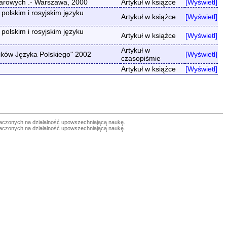
warowych .- Warszawa, 2000
Artykuł w książce
[Wyświetl]
olskim i rosyjskim języku
Artykuł w książce
[Wyświetl]
olskim i rosyjskim języku
Artykuł w książce
[Wyświetl]
Artykuł w
ników Języka Polskiego" 2002
[Wyświetl]
czasopiśmie
Artykuł w książce
[Wyświetl]
czonych na działalność upowszechniającą naukę.
czonych na działalność upowszechniającą naukę.