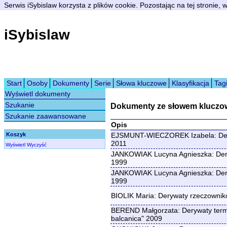
Serwis iSybislaw korzysta z plików cookie. Pozostając na tej stronie,
iSybislaw
Start
Osoby
Dokumenty
Serie
Słowa kluczowe
Klasyfikacja
Tag
Wyświetl dokumenty
Szukanie
Dokumenty ze słowem kluczo
Szukanie zaawansowane
Opis
Koszyk
EJSMUNT-WIECZOREK Izabela: Dery
2011
Wyświetl
Wyczyść
JANKOWIAK Lucyna Agnieszka: Deryw
1999
JANKOWIAK Lucyna Agnieszka: Deryw
1999
BIOLIK Maria: Derywaty rzeczowni
BEREND Małgorzata: Derywaty termino
balcanica" 2009