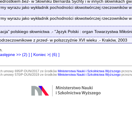
zedrostkiem
bez-
w Słowniku Bernarda Sychty i w innych słownikach g
my wyrazu jako wykładnik pochodności słowotwórczej rzeczowników w p
my wyrazu jako wykładnik pochodności słowotwórczej rzeczowników w p
zacja" polskiego słownictwa .- "Język Polski : organ Towarzystwa Miłoś
odrzeczownikowe z
przed-
w polszczyźnie XVI wieku .- Kraków, 2003
h.
Następne >> (2) ]
[ Koniec >| (6) ]
ach umowy 695/P-DUN/2017 ze środków
Ministerstwa Nauki i Szkolnictwa Wyższego
przezna
ach umowy 570/P-DUN/2019 ze środków
Ministerstwa Nauki i Szkolnictwa Wyższego
przezna