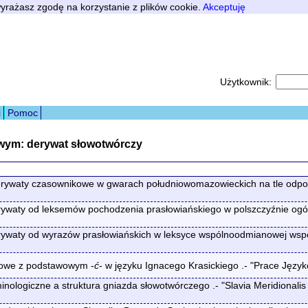
 wyrażasz zgodę na korzystanie z plików cookie.
Akceptuję
Użytkownik:
i
Pomoc
wym: derywat słowotwórczy
waty czasownikowe w gwarach południowomazowieckich na tle odpow
aty od leksemów pochodzenia prasłowiańskiego w polszczyźnie ogólnej
aty od wyrazów prasłowiańskich w leksyce wspólnoodmianowej współc
kowe z podstawowym -
ć
- w języku Ignacego Krasickiego .- "Prace Jęz
logiczne a struktura gniazda słowotwórczego .- "Slavia Meridionalis : s