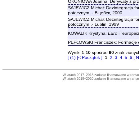
OKONIOWA Joanna: Derywaty z pr
SAJEWICZ Michał: Dezintegracja for
potocznym .- Віцебск, 2000
SAJEWICZ Michał: Dezintegracja for
potocznym .- Lublin, 1999
KOWALIK Krystyna:
Euro
i "europei
PEPŁOWSKI Franciszek: Formacje 
Wyniki
1-10
spośród
60
znalezionyc
[ (1) |< Początek ]
1
2
3
4
5
6
[ 
W latach 2017–2018 zadanie finansowane w ram
W latach 2019–2020 zadanie finansowane w ram