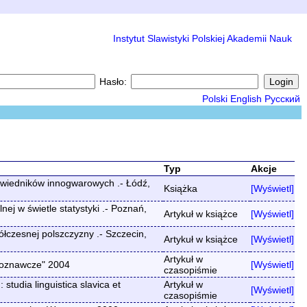
Instytut Slawistyki Polskiej Akademii Nauk
Hasło:
Polski
English
Русский
Typ
Akcje
iedników innogwarowych .- Łódź,
Książka
[Wyświetl]
 w świetle statystyki .- Poznań,
Artykuł w książce
[Wyświetl]
zesnej polszczyzny .- Szczecin,
Artykuł w książce
[Wyświetl]
Artykuł w
ykoznawcze" 2004
[Wyświetl]
czasopiśmie
tudia linguistica slavica et
Artykuł w
[Wyświetl]
czasopiśmie