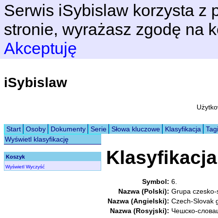
Serwis iSybislaw korzysta z p
stronie, wyrażasz zgodę na k
Akceptuję
iSybislaw
Użytko
Start
Osoby
Dokumenty
Serie
Słowa kluczowe
Klasyfikacja
Tag
Wyświetl klasyfikację
Klasyfikacja
Koszyk
Wyświetl
Wyczyść
Symbol:
6.
Nazwa (Polski):
Grupa czesko-
Nazwa (Angielski):
Czech-Slovak 
Nazwa (Rosyjski):
Чешско-слова