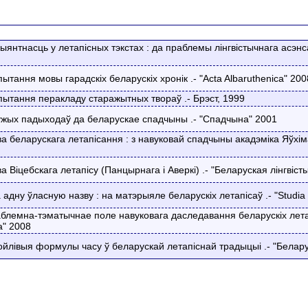
янтнасць у летапісных тэкстах : да праблемы лінгвістычнага асэнса
ытання мовы гарадскіх беларускіх хронік .- "Acta Albaruthenica" 200
пытання перакладу старажытных твораў .- Брэст, 1999
ужых падыходаў да беларускае спадчыны .- "Спадчына" 2001
а беларускага летапісання : з навуковай спадчыны акадэміка Яўхім
 Віцебскага летапісу (Панцырнага і Аверкі) .- "Беларуская лінгвіст
адну ўласную назву : на матэрыяле беларускіх летапісаў .- "Studia
лемна-тэматычнае поле навуковага даследавання беларускіх летапіс
а" 2008
ойлівыя формулы часу ў беларускай летапіснай традыцыі .- "Белару