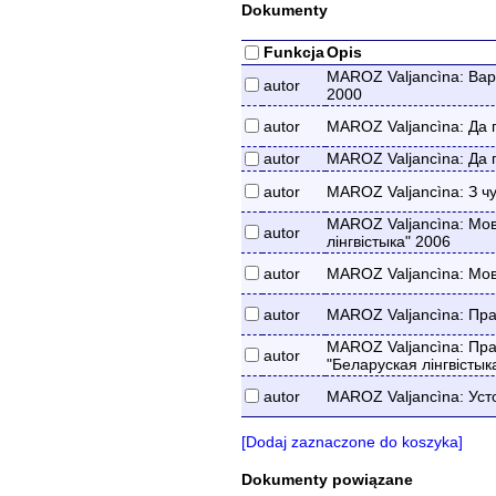
Dokumenty
Funkcja
Opis
MAROZ Valjancìna: Вары
autor
2000
autor
MAROZ Valjancìna: Да п
autor
MAROZ Valjancìna: Да 
autor
MAROZ Valjancìna: З ч
MAROZ Valjancìna: Мов
autor
лінгвістыка" 2006
autor
MAROZ Valjancìna: Мова
autor
MAROZ Valjancìna: Пра 
MAROZ Valjancìna: Праб
autor
"Беларуская лінгвістык
autor
MAROZ Valjancìna: Уст
[Dodaj zaznaczone do koszyka]
Dokumenty powiązane