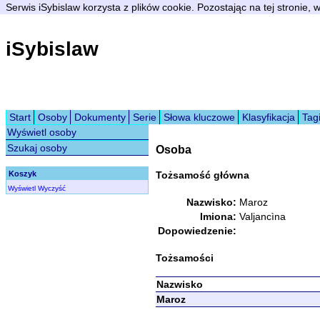
Serwis iSybislaw korzysta z plików cookie. Pozostając na tej stronie,
iSybislaw
Start
Osoby
Dokumenty
Serie
Słowa kluczowe
Klasyfikacja
Tag
Wyświetl osoby
Szukaj osoby
Osoba
Koszyk
Tożsamość główna
Wyświetl
Wyczyść
Nazwisko:
Maroz
Imiona:
Valjancìna
Dopowiedzenie:
Tożsamości
Nazwisko
Maroz