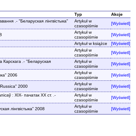
Typ
Akcje
вання .- "Беларуская лінгвістыка"
Artykuł w
[Wyświetl]
czasopiśmie
Artykuł w
8
[Wyświetl]
czasopiśmie
Artykuł w książce
[Wyświetl]
Artykuł w
[Wyświetl]
czasopiśmie
а Карскага .- "Беларуская
Artykuł w
[Wyświetl]
czasopiśmie
Artykuł w
ыка" 2006
[Wyświetl]
czasopiśmie
Artykuł w
 Russica" 2000
[Wyświetl]
czasopiśmie
аў : ХІХ- пачатак ХХ ст. .-
Artykuł w
[Wyświetl]
czasopiśmie
Artykuł w
ская лінгвістыка" 2008
[Wyświetl]
czasopiśmie