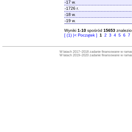
-17 w.
-1726 r.
-18 w.
-19 w.
Wyniki
1-10
spośród
15653
znalezio
[ (1) |< Początek ]
1
2
3
4
5
6
7
W latach 2017–2018 zadanie finansowane w ram
W latach 2019–2020 zadanie finansowane w ram