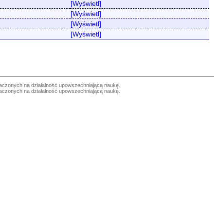
[Wyświetl]
[Wyświetl]
[Wyświetl]
[Wyświetl]
czonych na działalność upowszechniającą naukę.
czonych na działalność upowszechniającą naukę.