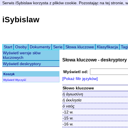
Serwis iSybislaw korzysta z plików cookie. Pozostając na tej stronie,
iSybislaw
Start
Osoby
Dokumenty
Serie
Słowa kluczowe
Klasyfikacja
Tag
Wyświetl wersje słów
kluczowych
Słowa kluczowe - deskryptory
Wyświetl deskryptory
Wyświetl od:
Koszyk
[Pokaż filtr języków]
Wyświetl
Wyczyść
Słowo kluczowe
ἡ ἁγιωσύνη
ἡ ἐκκλησία
ὁ ναόϛ
-12 w.
-15 w.
-16 w.