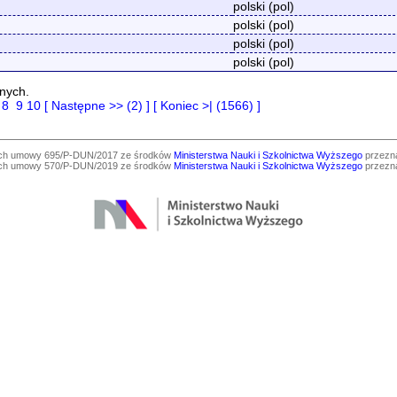
polski (pol)
polski (pol)
polski (pol)
polski (pol)
nych.
8
9
10
[ Następne >> (2) ]
[ Koniec >| (1566) ]
ach umowy 695/P-DUN/2017 ze środków
Ministerstwa Nauki i Szkolnictwa Wyższego
przezna
ach umowy 570/P-DUN/2019 ze środków
Ministerstwa Nauki i Szkolnictwa Wyższego
przezna