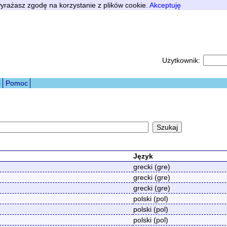
 wyrażasz zgodę na korzystanie z plików cookie.
Akceptuję
Użytkownik:
i
Pomoc
Język
grecki (gre)
grecki (gre)
grecki (gre)
polski (pol)
polski (pol)
polski (pol)