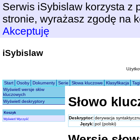
Serwis iSybislaw korzysta z p
stronie, wyrażasz zgodę na k
Akceptuję
iSybislaw
Użytko
Start
Osoby
Dokumenty
Serie
Słowa kluczowe
Klasyfikacja
Tag
Wyświetl wersje słów
kluczowych
Słowo klu
Wyświetl deskryptory
Koszyk
Deskryptor:
derywacja syntaktyczn
Wyświetl
Wyczyść
Język:
pol (polski)
Wersje sło