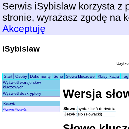
Serwis iSybislaw korzysta z p
stronie, wyrażasz zgodę na k
Akceptuję
iSybislaw
Użytko
Start
Osoby
Dokumenty
Serie
Słowa kluczowe
Klasyfikacja
Tag
Wyświetl wersje słów
kluczowych
Wersja sło
Wyświetl deskryptory
Koszyk
Słowo:
syntaktická derivácia
Wyświetl
Wyczyść
Język:
slo (słowacki)
Słowo kluc