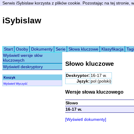
Serwis iSybislaw korzysta z plików cookie. Pozostając na tej stronie,
iSybislaw
Start
Osoby
Dokumenty
Serie
Słowa kluczowe
Klasyfikacja
Tag
Wyświetl wersje słów
kluczowych
Słowo kluczowe
Wyświetl deskryptory
Deskryptor:
16-17 w.
Koszyk
Język:
pol (polski)
Wyświetl
Wyczyść
Wersje słowa kluczowego
Słowo
16-17 w.
[Wyświetl dokumenty]