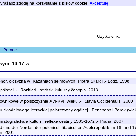
 wyrażasz zgodę na korzystanie z plików cookie.
Akceptuję
Użytkownik:
i
Pomoc
ym: 16-17 w.
, ojczyzna w "Kazaniach sejmowych" Piotra Skargi .- Łódź, 1998
segi .- "Rozhlad : serbski kulturny časopis" 2013
nikowe w polszczyźnie XVI-XVII wieku .- "Slavia Occidentalis" 2000
składniowego literackiej polszczyzny ogólnej : Renesans i Barok (wiek
atografická a kulturní reflexe češtiny 1533-1672 .- Praha, 2007
und der Norden der polonisch-litauischen Adelsrepublik im 16. und 17
en, 2001