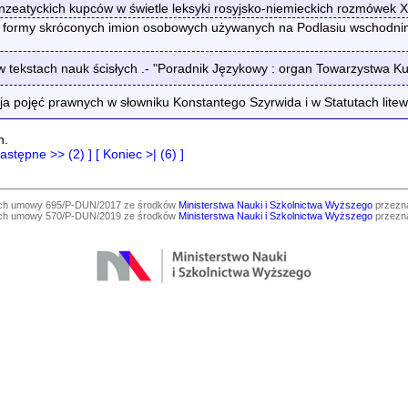
nzeatyckich kupców w świetle leksyki rosyjsko-niemieckich rozmówek X
formy skróconych imion osobowych używanych na Podlasiu wschodnim 
 tekstach nauk ścisłych .- "Poradnik Językowy : organ Towarzystwa Ku
 pojęć prawnych w słowniku Konstantego Szyrwida i w Statutach litewsk
h.
Następne >> (2) ]
[ Koniec >| (6) ]
ach umowy 695/P-DUN/2017 ze środków
Ministerstwa Nauki i Szkolnictwa Wyższego
przezna
ach umowy 570/P-DUN/2019 ze środków
Ministerstwa Nauki i Szkolnictwa Wyższego
przezna