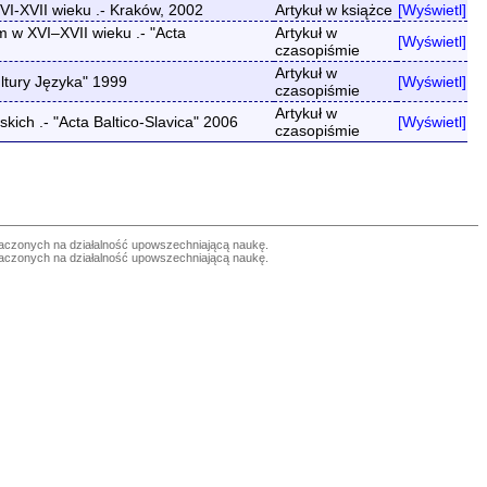
VI-XVII wieku .- Kraków, 2002
Artykuł w książce
[Wyświetl]
w XVI–XVII wieku .- "Acta
Artykuł w
[Wyświetl]
czasopiśmie
Artykuł w
ltury Języka" 1999
[Wyświetl]
czasopiśmie
Artykuł w
ich .- "Acta Baltico-Slavica" 2006
[Wyświetl]
czasopiśmie
czonych na działalność upowszechniającą naukę.
czonych na działalność upowszechniającą naukę.