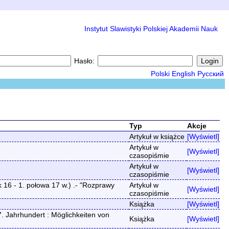
Instytut Slawistyki Polskiej Akademii Nauk
Hasło:
Polski
English
Русский
Typ
Akcje
Artykuł w książce
[Wyświetl]
Artykuł w
[Wyświetl]
czasopiśmie
Artykuł w
[Wyświetl]
czasopiśmie
 16 - 1. połowa 17 w.) .- "Rozprawy
Artykuł w
[Wyświetl]
czasopiśmie
Książka
[Wyświetl]
. Jahrhundert : Möglichkeiten von
Książka
[Wyświetl]