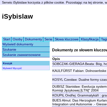
Serwis iSybislaw korzysta z plików cookie. Pozostając na tej stronie,
iSybislaw
Start
Osoby
Dokumenty
Serie
Słowa kluczowe
Klasyfikacja
Tag
Wyświetl dokumenty
Szukanie
Dokumenty ze słowem kluczow
Szukanie zaawansowane
Opis
Koszyk
SOBCZAK-GIERAGA Beata: Bóg, honor
Wyświetl
Wyczyść
KAULFÜRST Fabian: Dolnoserbske pśi
KOSYL Czesław: Dualne formy czasow
DUBISZ Stanisław: Ewolucja systemu 
Komisji Językowej [ŁTN]" 2004
KOUPIL Ondřej: Grammatykáři : gram
BUES Almut: Das Herzogtum Kurland 
Integration und Autonomie .- Giess