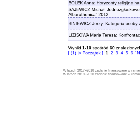
BOLEK Anna: Horyzonty religijne ha
SAJEWICZ Michał: Jednozgłoskowe 
Albaruthenica" 2012
BINIEWICZ Jerzy: Kategoria osoby w
LIZISOWA Maria Teresa: Konfrontacja
Wyniki
1-10
spośród
60
znalezionyc
[ (1) |< Początek ]
1
2
3
4
5
6
[ 
W latach 2017–2018 zadanie finansowane w ram
W latach 2019–2020 zadanie finansowane w ram