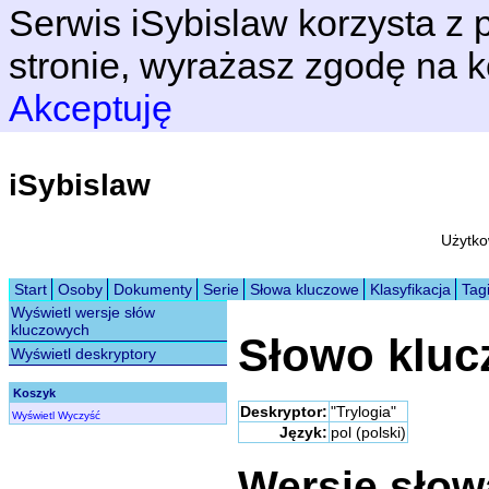
Serwis iSybislaw korzysta z p
stronie, wyrażasz zgodę na k
Akceptuję
iSybislaw
Użytko
Start
Osoby
Dokumenty
Serie
Słowa kluczowe
Klasyfikacja
Tag
Wyświetl wersje słów
kluczowych
Słowo klu
Wyświetl deskryptory
Koszyk
Deskryptor:
"Trylogia"
Wyświetl
Wyczyść
Język:
pol (polski)
Wersje sło