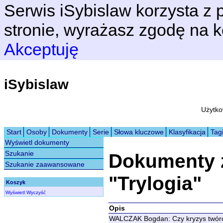
Serwis iSybislaw korzysta z p
stronie, wyrażasz zgodę na k
Akceptuję
iSybislaw
Użytko
Start
Osoby
Dokumenty
Serie
Słowa kluczowe
Klasyfikacja
Tag
Wyświetl dokumenty
Szukanie
Dokumenty 
Szukanie zaawansowane
"Trylogia"
Koszyk
Wyświetl
Wyczyść
Opis
WALCZAK Bogdan: Czy kryzys twórczy