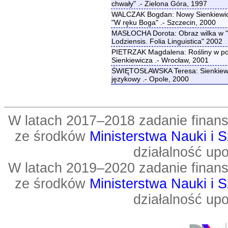
chwały" .- Zielona Góra, 1997
WALCZAK Bogdan: Nowy Sienkiewicz?
"W ręku Boga" .- Szczecin, 2000
MASŁOCHA Dorota: Obraz wilka w "Try
Lodziensis. Folia Linguistica" 2002
PIETRZAK Magdalena: Rośliny w por
Sienkiewicza .- Wrocław, 2001
ŚWIĘTOSŁAWSKA Teresa: Sienkiewicz
językowy .- Opole, 2000
W latach 2017–2018 zadanie fin
ze środków
Ministerstwa Nauki i 
działalność up
W latach 2019–2020 zadanie fin
ze środków
Ministerstwa Nauki i 
działalność up