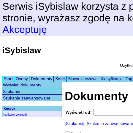
Serwis iSybislaw korzysta z p
stronie, wyrażasz zgodę na k
Akceptuję
iSybislaw
Użytko
Start
Osoby
Dokumenty
Serie
Słowa kluczowe
Klasyfikacja
Tag
Wyświetl dokumenty
Szukanie
Dokumenty
Szukanie zaawansowane
Koszyk
Wyświetl od:
Wyświetl
Wyczyść
[Szukanie]
[Szukanie zaawansowan