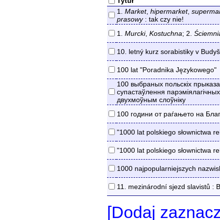
Tytuł
1.
Market
,
hipermarket
,
superma
prasowy
: tak czy nie!
1.
Murcki
,
Kostuchna
; 2.
Ściemni
10. letný kurz sorabistiky v Budy
100 lat "Poradnika Językowego"
100 выбраных польскіх прыказак
супастаўлення парэміялагічных 
двухмоўным слоўніку
100 години от раѓањето на Бла
"1000 lat polskiego słownictwa re
"1000 lat polskiego słownictwa re
1000 najpopularniejszych nazwis
11. mezinárodní sjezd slavistů : B
[Dodaj zaznac