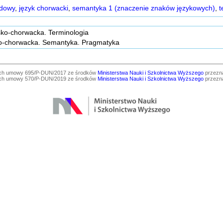
adowy
,
język chorwacki
,
semantyka 1 (znaczenie znaków językowych)
,
t
sko-chorwacka. Terminologia
ko-chorwacka. Semantyka. Pragmatyka
ach umowy 695/P-DUN/2017 ze środków
Ministerstwa Nauki i Szkolnictwa Wyższego
przezna
ach umowy 570/P-DUN/2019 ze środków
Ministerstwa Nauki i Szkolnictwa Wyższego
przezna