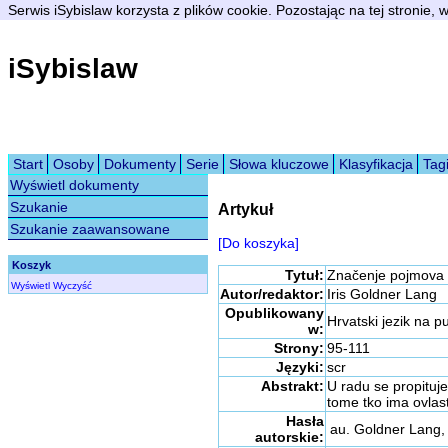
Serwis iSybislaw korzysta z plików cookie. Pozostając na tej stronie,
iSybislaw
Start
Osoby
Dokumenty
Serie
Słowa kluczowe
Klasyfikacja
Tag
Wyświetl dokumenty
Szukanie
Artykuł
Szukanie zaawansowane
[Do koszyka]
Koszyk
Tytuł:
Značenje pojmova u
Wyświetl
Wyczyść
Autor/redaktor:
Iris Goldner Lang
Opublikowany
Hrvatski jezik na 
w:
Strony:
95-111
Języki:
scr
Abstrakt:
U radu se propituj
tome tko ima ovlas
Hasła
au. Goldner Lang, 
autorskie: