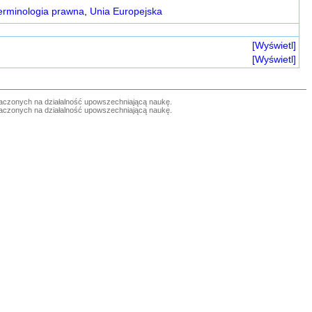
erminologia prawna
,
Unia Europejska
[Wyświetl]
[Wyświetl]
czonych na działalność upowszechniającą naukę.
czonych na działalność upowszechniającą naukę.