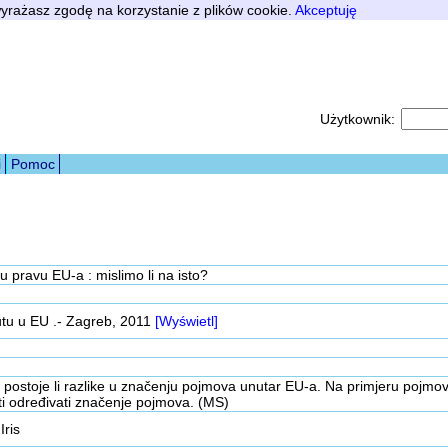
 wyrażasz zgodę na korzystanie z plików cookie.
Akceptuję
Użytkownik:
i
Pomoc
 pravu EU-a : mislimo li na isto?
putu u EU .- Zagreb, 2011
[Wyświetl]
e postoje li razlike u značenju pojmova unutar EU-a. Na primjeru pojm
ti određivati značenje pojmova. (MS)
Iris