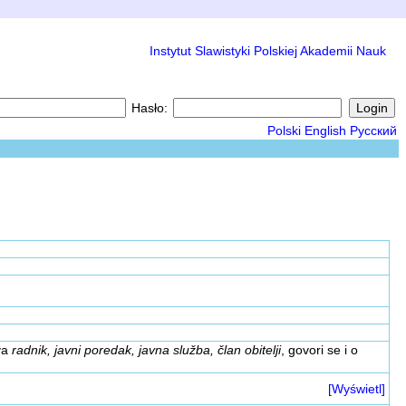
Instytut Slawistyki Polskiej Akademii Nauk
Hasło:
Polski
English
Русский
ova
radnik, javni poredak, javna služba, član obitelji
, govori se i o
[Wyświetl]