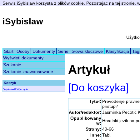
Serwis iSybislaw korzysta z plików cookie. Pozostając na tej stronie,
iSybislaw
Użytko
Start
Osoby
Dokumenty
Serie
Słowa kluczowe
Klasyfikacja
Tag
Wyświetl dokumenty
Szukanie
Artykuł
Szukanie zaawansowane
Koszyk
[Do koszyka]
Wyświetl
Wyczyść
Tytuł:
Prevođenje pravne 
pristup?
Autor/redaktor:
Jasminka Pecotić
Opublikowany
Hrvatski jezik na 
w:
Strony:
49-66
Inne:
Tabl.