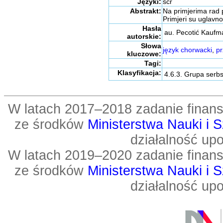
Języki:
scr
Abstrakt:
Na primjerima rad p
Primjeri su uglavno
Hasła
au. Pecotić Kaufm
autorskie:
Słowa
język chorwacki
,
pr
kluczowe:
Tagi:
Klasyfikacja:
4.6.3. Grupa serb
W latach 2017–2018 zadanie fin
ze środków
Ministerstwa Nauki i 
działalność up
W latach 2019–2020 zadanie fin
ze środków
Ministerstwa Nauki i 
działalność up