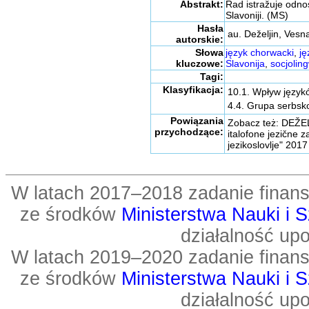
Abstrakt:
Rad istražuje odno
Slavoniji. (MS)
Hasła
au. Deželjin, Vesn
autorskie:
Słowa
język chorwacki
,
ję
kluczowe:
Slavonija
,
socjolin
Tagi:
Klasyfikacja:
10.1. Wpływ językó
4.4. Grupa serbsk
Powiązania
Zobacz też: DEŽELJ
przychodzące:
italofone jezične z
jezikoslovlje" 2017
W latach 2017–2018 zadanie fin
ze środków
Ministerstwa Nauki i 
działalność up
W latach 2019–2020 zadanie fin
ze środków
Ministerstwa Nauki i 
działalność up