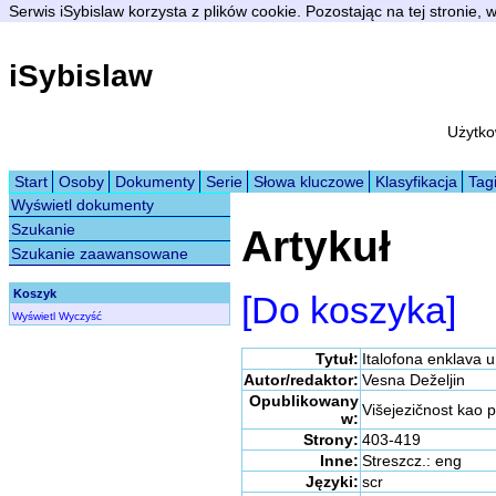
Serwis iSybislaw korzysta z plików cookie. Pozostając na tej stronie,
iSybislaw
Użytko
Start
Osoby
Dokumenty
Serie
Słowa kluczowe
Klasyfikacja
Tag
Wyświetl dokumenty
Szukanie
Artykuł
Szukanie zaawansowane
Koszyk
[Do koszyka]
Wyświetl
Wyczyść
Tytuł:
Italofona enklava u
Autor/redaktor:
Vesna Deželjin
Opublikowany
Višejezičnost kao p
w:
Strony:
403-419
Inne:
Streszcz.: eng
Języki:
scr