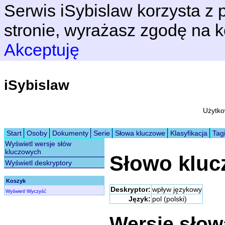
Serwis iSybislaw korzysta z p
stronie, wyrażasz zgodę na k
Akceptuję
iSybislaw
Użytko
Start
Osoby
Dokumenty
Serie
Słowa kluczowe
Klasyfikacja
Tag
Wyświetl wersje słów
kluczowych
Słowo klu
Wyświetl deskryptory
Koszyk
Deskryptor:
wpływ językowy
Wyświetl
Wyczyść
Język:
pol (polski)
Wersje sło