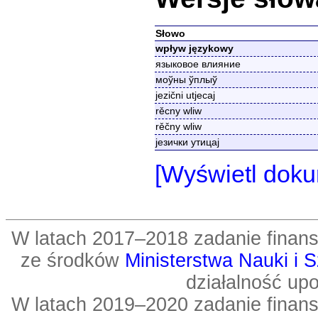
Słowo
wpływ językowy
языковое влияние
моўны ўплыў
jezični utjecaj
rěcny wliw
rěčny wliw
језички утицај
[Wyświetl doku
W latach 2017–2018 zadanie fin
ze środków
Ministerstwa Nauki i 
działalność up
W latach 2019–2020 zadanie fin