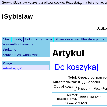
Serwis iSybislaw korzysta z plików cookie. Pozostając na tej stronie,
iSybislaw
Użytko
Start
Osoby
Dokumenty
Serie
Słowa kluczowe
Klasyfikacja
Tag
Wyświetl dokumenty
Szukanie
Artykuł
Szukanie zaawansowane
Koszyk
[Do koszyka]
Wyświetl
Wyczyść
Tytuł:
Отечественная те
Autor/redaktor:
Ю.Д. Апресян
Opublikowany
Известия Российс
w:
Numer
1999 T. 58 № 4
czasopisma:
Strony:
39-53