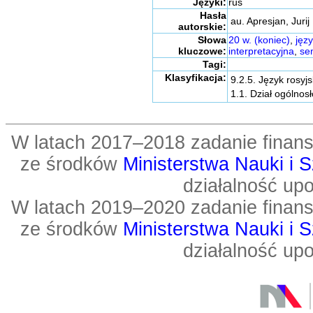
Języki:
rus
Hasła
au. Apresjan, Jurij
autorskie:
Słowa
20 w. (koniec)
,
języ
kluczowe:
interpretacyjna
,
se
Tagi:
Klasyfikacja:
9.2.5. Język rosy
1.1. Dział ogólno
W latach 2017–2018 zadanie fin
ze środków
Ministerstwa Nauki i 
działalność up
W latach 2019–2020 zadanie fin
ze środków
Ministerstwa Nauki i 
działalność up