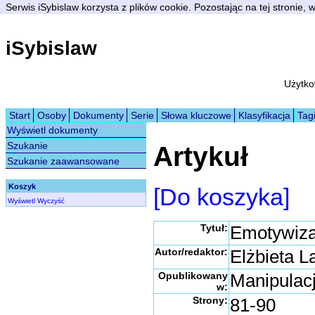
Serwis iSybislaw korzysta z plików cookie. Pozostając na tej stronie,
iSybislaw
Użytko
Start
Osoby
Dokumenty
Serie
Słowa kluczowe
Klasyfikacja
Tag
Wyświetl dokumenty
Szukanie
Artykuł
Szukanie zaawansowane
Koszyk
[Do koszyka]
Wyświetl
Wyczyść
Tytuł:
Emotywizac
Autor/redaktor:
Elżbieta 
Opublikowany
Manipulacj
w:
Strony:
81-90