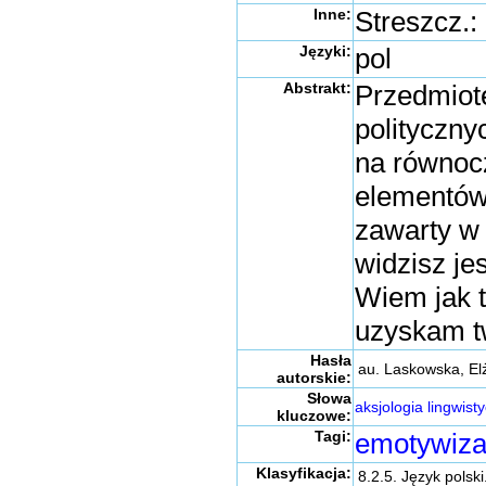
Inne:
Streszcz.:
Języki:
pol
Abstrakt:
Przedmiote
polityczny
na równocz
elementów
zawarty w 
widzisz jes
Wiem jak to
uzyskam tw
Hasła
au. Laskowska, El
autorskie:
Słowa
aksjologia lingwist
kluczowe:
Tagi:
emotywiza
Klasyfikacja:
8.2.5. Język pols